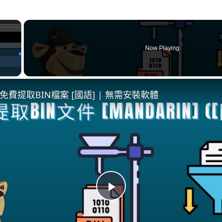
×
Now Playing
免費提取BIN檔案 [國語] | 無需安裝軟體
P