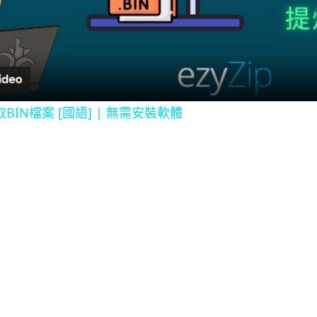
l
a
y
BIN檔案 [國語] | 無需安裝軟體
V
i
d
e
o