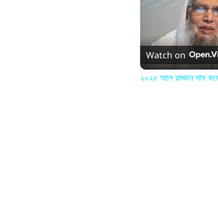
Watch on
২০২৫ সালে রমজান মাস কবে 