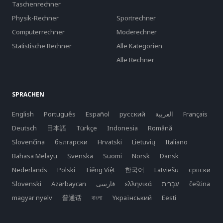
Taschenrechner
Physik-Rechner
Sportrechner
Computerrechner
Moderechner
Statistische Rechner
Alle Kategorien
Alle Rechner
SPRACHEN
English
Português
Español
русский
العربية
Français
Deutsch
日本語
Türkçe
Indonesia
Română
Slovenčina
български
Hrvatski
Lietuvių
Italiano
Bahasa Melayu
Svenska
Suomi
Norsk
Dansk
Nederlands
Polski
Tiếng Việt
한국어
Latviešu
српски
Slovenski
Azərbaycan
فارسی
ελληνικά
čeština
magyar nyelv
普通话
বাংলা
Yкраїнський
Eesti