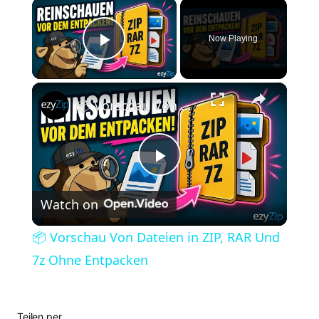
×
Now Playing
Play Video
×
📦 Vorschau Von Dateien in ZIP, RAR Und 7z Ohne Entpacken
P
Watch on
l
📦 Vorschau Von Dateien in ZIP, RAR Und
a
7z Ohne Entpacken
y
Teilen per