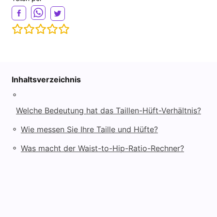
V
i
d
Inhaltsverzeichnis
◦
e
Welche Bedeutung hat das Taillen-Hüft-Verhältnis?
◦
Wie messen Sie Ihre Taille und Hüfte?
o
◦
Was macht der Waist-to-Hip-Ratio-Rechner?