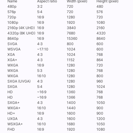
Name
Aspect ratio
Width (pixel)
Height (pixel)
480p
3:2
720
480
576p
5:4
720
576
720p
16:9
1280
720
1080p
16:9
1920
1080
2160p (4K UHD)
16:9
3840
2160
4320p (8K UHD)
16:9
7680
4320
8640p
16:9
15360
8640
SVGA
4:3
800
600
WSVGA
~17:10
1024
600
XGA
4:3
1024
768
XGA+
4:3
1152
864
WXGA
16:9
1280
720
WXGA
5:3
1280
768
WXGA
16:10
1280
800
SXGA (UVGA)
4:3
1280
960
SXGA
5:4
1280
1024
HD
~16:9
1360
768
HD
~16:9
1366
768
SXGA+
4:3
1400
1050
WXGA+
16:10
1440
900
HD+
16:9
1600
900
UXGA
4:3
1600
1200
WSXGA+
16:10
1680
1050
FHD
16:9
1920
1080