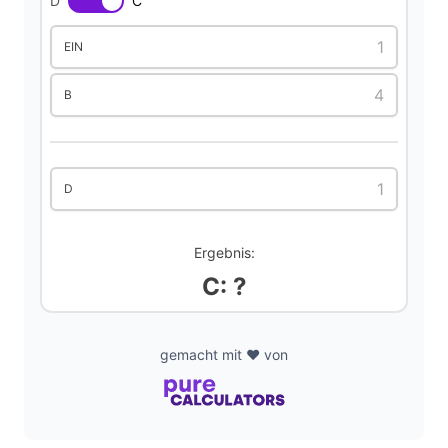
D
C
d
EIN
B
e
o
D
Ergebnis:
C: ?
gemacht mit ❤️ von