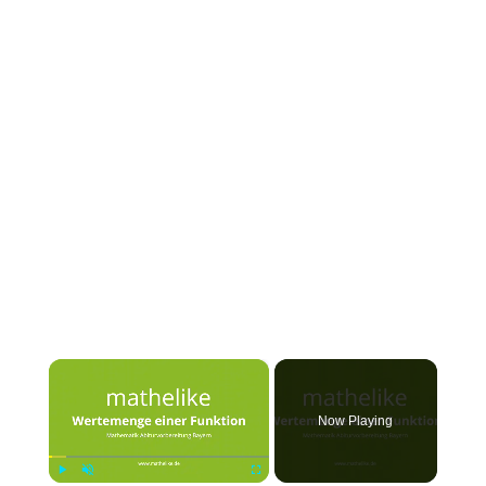
×
Now Playing