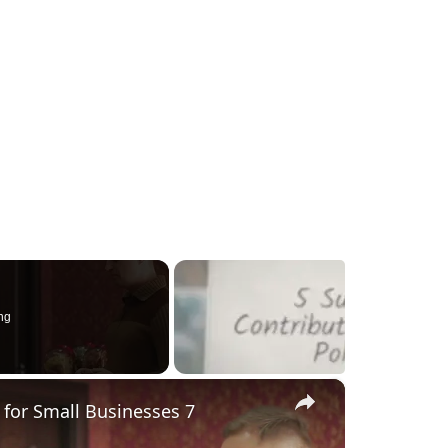
ng
×
7 Essential Bookkeeping Tools and Software for Small Businesses