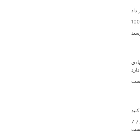
ه مقادیر زیادی
7 کرور نمونه ای از عددی است که باید تبدیل کنید. به سادگی 7 را در 100 ضرب کنید تا به 700000 برسید. این عدد 7,00,00000