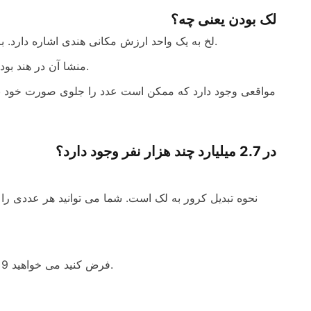
لک بودن یعنی چه؟
لخ به یک واحد ارزش مکانی هندی اشاره دارد. برابر است با 100 000. همچنین می توان آن را به عنوان 1,00,000 نوشت.
منشا آن در هند بود و برای اولین بار به عنوان یک سهام برای قمار مورد استفاده قرار گرفت.
در 2.7 میلیارد چند هزار نفر وجود دارد؟
فرض کنید می خواهید 9 میلیون را به لک تبدیل کنید. 9×100 را ضرب کنید تا 900 لک به دست آید.