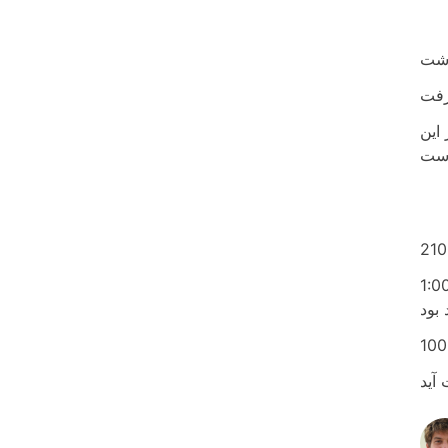
دد صفر است. در این
است. شما می توانید هر عددی را از کرور به لک با ضرب آن در 100 تبدیل کنید. نتیجه عدد شما به لک