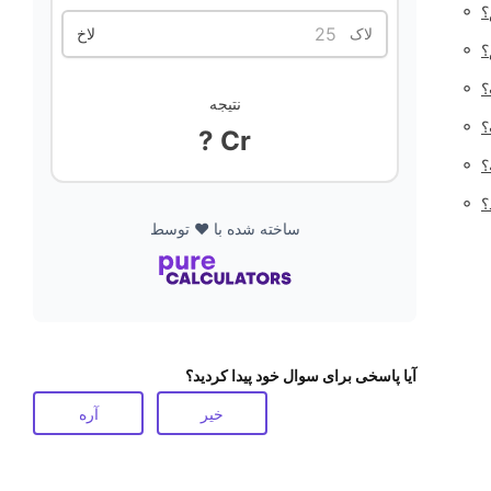
◦
؟
لاک
لاخ
◦
؟
◦
؟
نتیجه
◦
؟
? Cr
◦
؟
◦
ساخته شده با ❤️ توسط
آیا پاسخی برای سوال خود پیدا کردید؟
خیر
آره