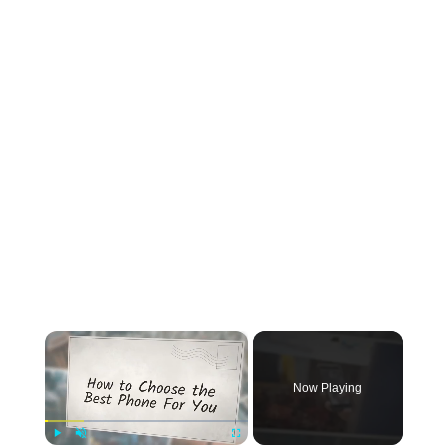
×
Now Playing