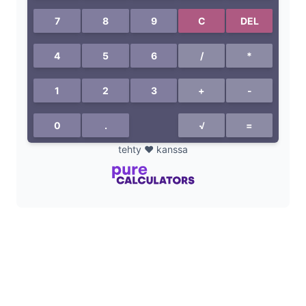
d
e
o
tehty ❤️ kanssa