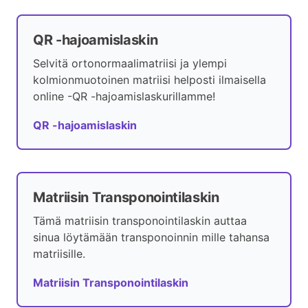
QR -hajoamislaskin
Selvitä ortonormaalimatriisi ja ylempi
kolmionmuotoinen matriisi helposti ilmaisella
online -QR -hajoamislaskurillamme!
QR -hajoamislaskin
Matriisin Transponointilaskin
Tämä matriisin transponointilaskin auttaa
sinua löytämään transponoinnin mille tahansa
matriisille.
Matriisin Transponointilaskin