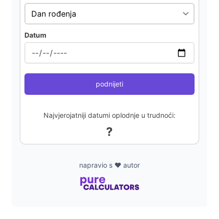
d
Datum
e
o
podnijeti
Najvjerojatniji datumi oplodnje u trudnoći:
?
napravio s ❤️ autor