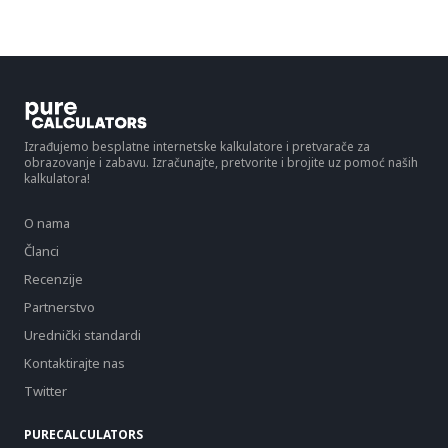
Izrađujemo besplatne internetske kalkulatore i pretvarače za
obrazovanje i zabavu. Izračunajte, pretvorite i brojite uz pomoć naših
kalkulatora!
O nama
Članci
Recenzije
Partnerstvo
Urednički standardi
Kontaktirajte nas
Twitter
PURECALCULATORS