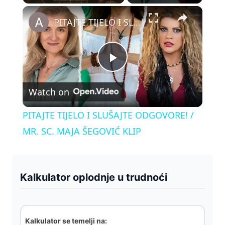
×
Play
Unmute
Fullscreen
PITAJTE TIJELO I SLUŠAJTE ODGOVORE! / MR. SC. MAJA ŠEGOVIĆ KLIP
P
Watch on
l
PITAJTE TIJELO I SLUŠAJTE ODGOVORE! /
a
MR. SC. MAJA ŠEGOVIĆ KLIP
y
Kalkulator oplodnje u trudnoći
V
i
Kalkulator se temelji na: