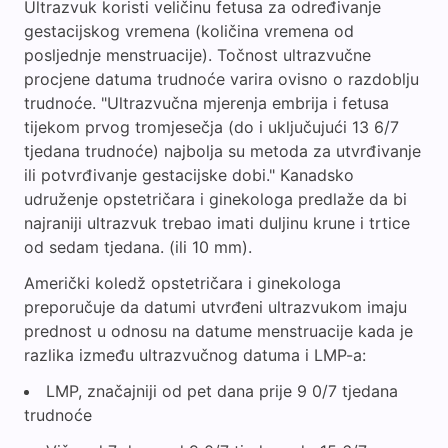
Ultrazvuk koristi veličinu fetusa za određivanje
gestacijskog vremena (količina vremena od
posljednje menstruacije). Točnost ultrazvučne
procjene datuma trudnoće varira ovisno o razdoblju
trudnoće. "Ultrazvučna mjerenja embrija i fetusa
tijekom prvog tromjesečja (do i uključujući 13 6/7
tjedana trudnoće) najbolja su metoda za utvrđivanje
ili potvrđivanje gestacijske dobi." Kanadsko
udruženje opstetričara i ginekologa predlaže da bi
najraniji ultrazvuk trebao imati duljinu krune i trtice
od sedam tjedana. (ili 10 mm).
Američki koledž opstetričara i ginekologa
preporučuje da datumi utvrđeni ultrazvukom imaju
prednost u odnosu na datume menstruacije kada je
razlika između ultrazvučnog datuma i LMP-a:
LMP, značajniji od pet dana prije 9 0/7 tjedana
trudnoće