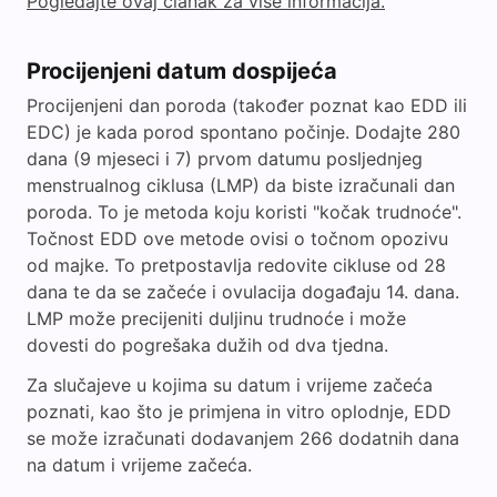
Pogledajte ovaj članak za više informacija.
Procijenjeni datum dospijeća
Procijenjeni dan poroda (također poznat kao EDD ili
EDC) je kada porod spontano počinje. Dodajte 280
dana (9 mjeseci i 7) prvom datumu posljednjeg
menstrualnog ciklusa (LMP) da biste izračunali dan
poroda. To je metoda koju koristi "kočak trudnoće".
Točnost EDD ove metode ovisi o točnom opozivu
od majke. To pretpostavlja redovite cikluse od 28
dana te da se začeće i ovulacija događaju 14. dana.
LMP može precijeniti duljinu trudnoće i može
dovesti do pogrešaka dužih od dva tjedna.
Za slučajeve u kojima su datum i vrijeme začeća
poznati, kao što je primjena in vitro oplodnje, EDD
se može izračunati dodavanjem 266 dodatnih dana
na datum i vrijeme začeća.