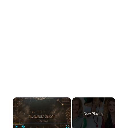
×
Now Playing