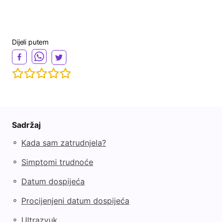
Dijeli putem
Sadržaj
◦
Kada sam zatrudnjela?
◦
Simptomi trudnoće
◦
Datum dospijeća
◦
Procijenjeni datum dospijeća
◦
Ultrazvuk