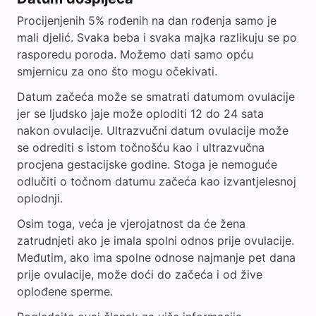
Procijenjenih 5% rođenih na dan rođenja samo je
mali djelić. Svaka beba i svaka majka razlikuju se po
rasporedu poroda. Možemo dati samo opću
smjernicu za ono što mogu očekivati.
Datum začeća može se smatrati datumom ovulacije
jer se ljudsko jaje može oploditi 12 do 24 sata
nakon ovulacije. Ultrazvučni datum ovulacije može
se odrediti s istom točnošću kao i ultrazvučna
procjena gestacijske godine. Stoga je nemoguće
odlučiti o točnom datumu začeća kao izvantjelesnoj
oplodnji.
Osim toga, veća je vjerojatnost da će žena
zatrudnjeti ako je imala spolni odnos prije ovulacije.
Međutim, ako ima spolne odnose najmanje pet dana
prije ovulacije, može doći do začeća i od žive
oplođene sperme.