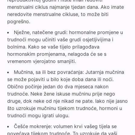
menstrualni ciklus najmanje tjedan dana. Ako imate
neredovite menstrualne cikluse, to može biti
pogrešno.
Nježne, natečene grudi: hormonalne promjene u
trudnoći mogu učiniti vaše grudi osjetljivijima i
bolnima. Kako se vaše tijelo prilagođava
hormonskim promjenama, nelagoda će se s
vremenom vjerojatno smanjiti.
Mučnina, sa ili bez povraćanja: Jutarnja mučnina
se može pojaviti u bilo koje doba dana ili noći.
Obično počinje jedan do dva mjeseca nakon
trudnoće. Neke žene iskuse mučninu prije nego
druge, dok neke od nje nikad ne pate. Iako nije jasno
što uzrokuje mučninu tijekom trudnoće, hormoni u
trudnoći mogu igrati ulogu.
Češće mokrenje: volumen krvi vašeg tijela se
povećava tijekom trudnoće. To uzrokuje da vaši