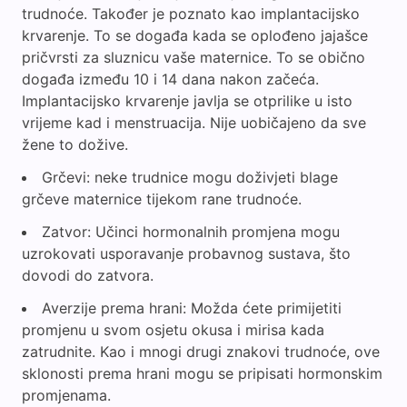
trudnoće. Također je poznato kao implantacijsko
krvarenje. To se događa kada se oplođeno jajašce
pričvrsti za sluznicu vaše maternice. To se obično
događa između 10 i 14 dana nakon začeća.
Implantacijsko krvarenje javlja se otprilike u isto
vrijeme kad i menstruacija. Nije uobičajeno da sve
žene to dožive.
Grčevi: neke trudnice mogu doživjeti blage
grčeve maternice tijekom rane trudnoće.
Zatvor: Učinci hormonalnih promjena mogu
uzrokovati usporavanje probavnog sustava, što
dovodi do zatvora.
Averzije prema hrani: Možda ćete primijetiti
promjenu u svom osjetu okusa i mirisa kada
zatrudnite. Kao i mnogi drugi znakovi trudnoće, ove
sklonosti prema hrani mogu se pripisati hormonskim
promjenama.