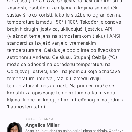
Celzijusa (ili ° C). Ova se ljestvica naširoko koristi u
znanosti, osobito u zemljama u kojima se metrički
sustav široko koristi, iako je službeno ograničen na
temperature između -50° i 100°. Također je osnova
brojnih drugih ljestvica, uključujući ljestvicu APH
(vlažnost temeljena na atmosferskom tlaku) i ANSI
standard za izvješćivanje o vremenskim
temperaturama. Celsius je dobio ime po švedskom
astronomu Andersu Celsiusu. Stupanj Celzija (°C)
može se odnositi na određenu temperaturu na
Celzijevoj ljestvici, kao i na jedinicu koja označava
temperaturni interval, razliku između dviju
temperatura ili nesigurnost. Na primjer, može se
koristiti za opisivanje temperature na kojoj voda
ključa ili one na kojoj je tlak određenog plina jednak
1 atmosferi (atm).
AUTOR ČLANKA
Angelica Miller
Angelica je studentica psihologije i pisac sadržaja. Obožava