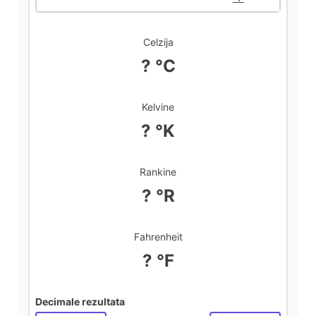
d
Celzija
? °C
e
Kelvine
o
? °K
Rankine
? °R
Fahrenheit
? °F
Decimale rezultata