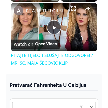
×
Play
Unmute
Fullscreen
PITAJTE TIJELO I SLUŠAJTE ODGOVORE! / MR. SC. MAJA ŠEGOVIĆ KLIP
P
Watch on
l
PITAJTE TIJELO I SLUŠAJTE ODGOVORE! /
a
MR. SC. MAJA ŠEGOVIĆ KLIP
y
Pretvarač Fahrenheita U Celzijus
V
i