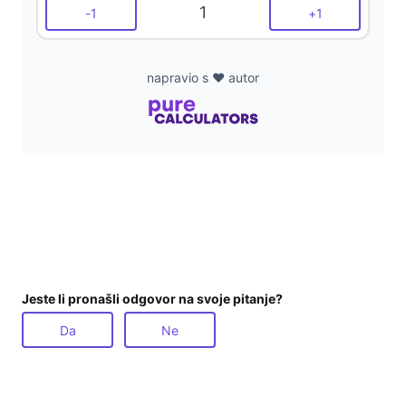
1
-
1
+
1
napravio s ❤️ autor
Jeste li pronašli odgovor na svoje pitanje?
Da
Ne