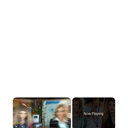
×
Now Playing