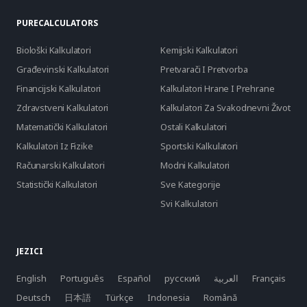
PURECALCULATORS
Biološki Kalkulatori
Kemijski Kalkulatori
Građevinski Kalkulatori
Pretvarači I Pretvorba
Financijski Kalkulatori
Kalkulatori Hrane I Prehrane
Zdravstveni Kalkulatori
Kalkulatori Za Svakodnevni Život
Matematički Kalkulatori
Ostali Kalkulatori
Kalkulatori Iz Fizike
Sportski Kalkulatori
Računarski Kalkulatori
Modni Kalkulatori
Statistički Kalkulatori
Sve Kategorije
Svi Kalkulatori
JEZICI
English
Português
Español
русский
العربية
Français
Deutsch
日本語
Türkçe
Indonesia
Română