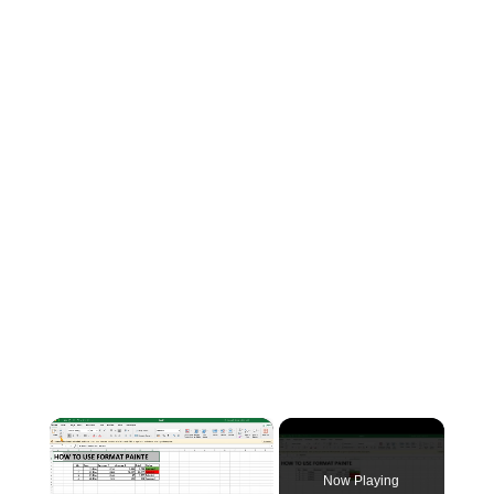
×
Now Playing