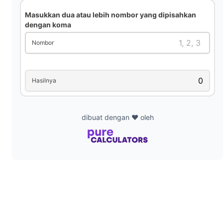
i
Masukkan dua atau lebih nombor yang dipisahkan
dengan koma
d
Nombor
e
Hasilnya
o
dibuat dengan ❤️ oleh