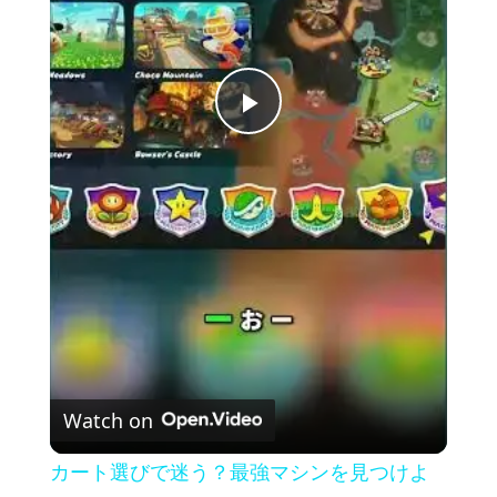
P
l
a
y
V
Watch on
i
カート選びで迷う？最強マシンを見つけよ