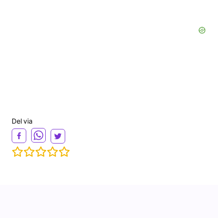
d
e
o
Del via