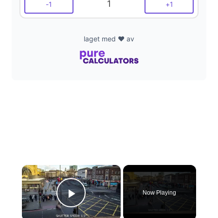
1
-
1
+
1
laget med ❤️ av
×
Now Playing
Play Video