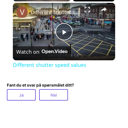
×
Different shutter speed values
P
Watch on
l
Different shutter speed values
a
Fant du et svar på spørsmålet ditt?
y
Ja
Nei
V
i