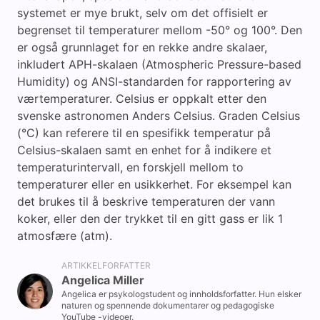
systemet er mye brukt, selv om det offisielt er
begrenset til temperaturer mellom -50° og 100°. Den
er også grunnlaget for en rekke andre skalaer,
inkludert APH-skalaen (Atmospheric Pressure-based
Humidity) og ANSI-standarden for rapportering av
værtemperaturer. Celsius er oppkalt etter den
svenske astronomen Anders Celsius. Graden Celsius
(°C) kan referere til en spesifikk temperatur på
Celsius-skalaen samt en enhet for å indikere et
temperaturintervall, en forskjell mellom to
temperaturer eller en usikkerhet. For eksempel kan
det brukes til å beskrive temperaturen der vann
koker, eller den der trykket til en gitt gass er lik 1
atmosfære (atm).
ARTIKKELFORFATTER
Angelica Miller
Angelica er psykologstudent og innholdsforfatter. Hun elsker
naturen og spennende dokumentarer og pedagogiske
YouTube -videoer.