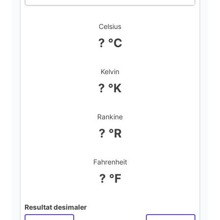
Celsius
? °C
Kelvin
? °K
Rankine
? °R
Fahrenheit
? °F
Resultat desimaler