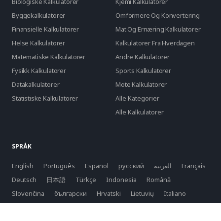
Biologiske Kalkulatorer
Kjemi Kalkulatorer
Byggekalkulatorer
Omformere Og Konvertering
Finansielle Kalkulatorer
Mat Og Ernæring Kalkulatorer
Helse Kalkulatorer
Kalkulatorer Fra Hverdagen
Matematiske Kalkulatorer
Andre Kalkulatorer
Fysikk Kalkulatorer
Sports Kalkulatorer
Datakalkulatorer
Mote Kalkulatorer
Statistiske Kalkulatorer
Alle Kategorier
Alle Kalkulatorer
SPRÅK
English
Português
Español
русский
العربية
Français
Deutsch
日本語
Türkçe
Indonesia
Română
Slovenčina
български
Hrvatski
Lietuvių
Italiano
Bahasa Melayu
Svenska
Suomi
Norsk
Dansk
Nederlands
Polski
Tiếng Việt
한국어
Latviešu
српски