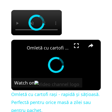
×
×
Omletă cu cartofi rași - rapidă și sățioasă. Perfectă pentru orice masă a zilei sau pentru pachet.
Watch on
Omletă cu cartofi rași - rapidă și sățioasă.
Perfectă pentru orice masă a zilei sau
pentru pachet.