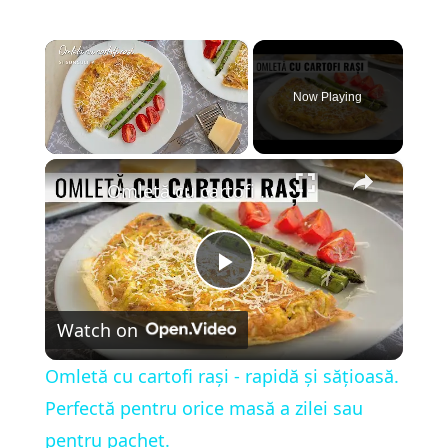
×
Now Playing
×
Unmute
Omletă cu cartofi rași - rapidă și sățioasă. Perfectă pentru orice masă a zilei sau pentru pachet.
P
Watch on
l
Omletă cu cartofi rași - rapidă și sățioasă.
a
Perfectă pentru orice masă a zilei sau
pentru pachet.