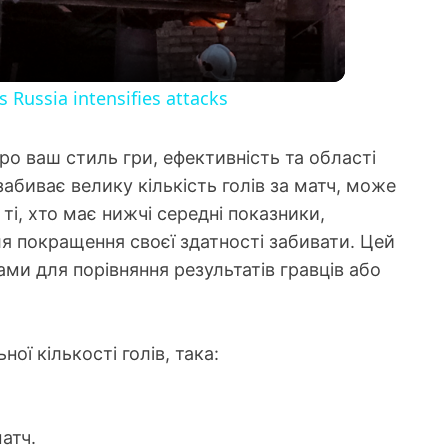
 Russia intensifies attacks
ро ваш стиль гри, ефективність та області
абиває велику кількість голів за матч, може
і, хто має нижчі середні показники,
я покращення своєї здатності забивати. Цей
и для порівняння результатів гравців або
ї кількості голів, така:
матч.