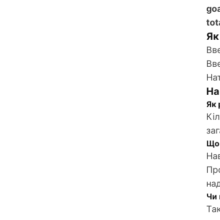
go
to
Як
Вве
Вве
На
На
Як 
Кіл
заг
Що 
На
Про
на
Чи 
Та