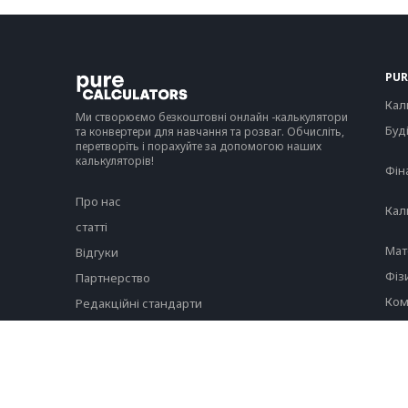
PUR
Кал
Ми створюємо безкоштовні онлайн -калькулятори
Буд
та конвертери для навчання та розваг. Обчисліть,
перетворіть і порахуйте за допомогою наших
калькуляторів!
Фін
Про нас
Кал
статті
Мат
Відгуки
Фіз
Партнерство
Ком
Редакційні стандарти
Ста
Зв'яжіться з нами
Twitter
Privacy Policy
Terms of service