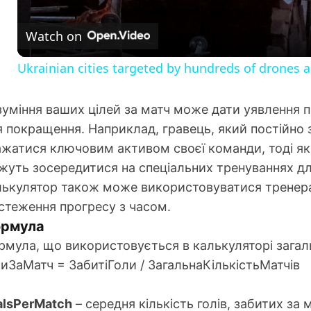
a
Watch on
y
Ukrainian cities targeted by hundreds of drones as
V
зуміння ваших цілей за матч може дати уявлення п
 покращення. Наприклад, гравець, який постійно з
i
жатися ключовим активом своєї команди, тоді як т
жуть зосередитися на спеціальних тренуваннях дл
d
лькулятор також може використовуватися тренерам
дстеження прогресу з часом.
e
рмула
мула, що використовується в калькуляторі загально
o
лиЗаМатч = ЗабитіГоли / ЗагальнаКількістьМатчів
:
alsPerMatch
– середня кількість голів, забитих за 