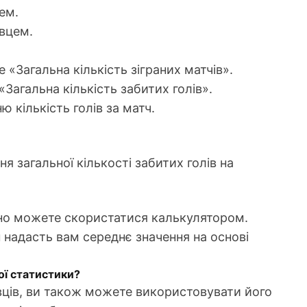
цем.
авцем.
е «Загальна кількість зіграних матчів».
«Загальна кількість забитих голів».
 кількість голів за матч.
я загальної кількості забитих голів на
одно можете скористатися калькулятором.
він надасть вам середнє значення на основі
ої статистики?
вців, ви також можете використовувати його