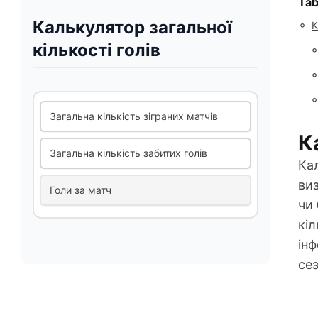
Tab
Калькулятор загальної
◦
К
кількості голів
◦
◦
◦
Загальна кількість зіграних матчів
К
Загальна кількість забитих голів
Ка
виз
Голи за матч
чи 
кіл
інф
сез