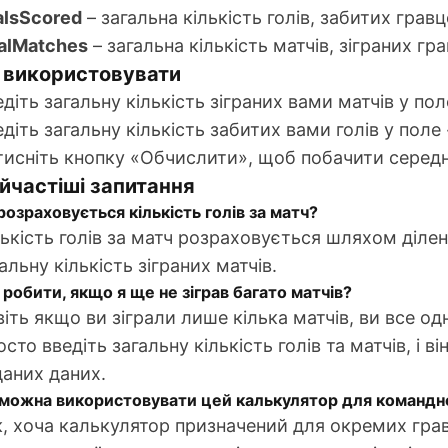
alsScored
– загальна кількість голів, забитих грав
talMatches
– загальна кількість матчів, зіграних гр
 використовувати
діть загальну кількість зіграних вами матчів у пол
діть загальну кількість забитих вами голів у поле 
тисніть кнопку «Обчислити», щоб побачити середню
йчастіші запитання
розраховується кількість голів за матч?
ькість голів за матч розраховується шляхом діленн
альну кількість зіграних матчів.
робити, якщо я ще не зіграв багато матчів?
віть якщо ви зіграли лише кілька матчів, ви все 
сто введіть загальну кількість голів та матчів, і 
даних даних.
можна використовувати цей калькулятор для командн
к, хоча калькулятор призначений для окремих гра