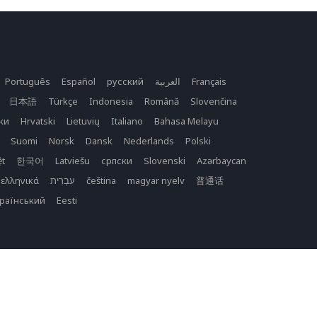
Português
Español
русский
العربية
Français
日本語
Türkçe
Indonesia
Română
Slovenčina
ки
Hrvatski
Lietuvių
Italiano
Bahasa Melayu
Suomi
Norsk
Dansk
Nederlands
Polski
ệt
한국어
Latviešu
српски
Slovenski
Azərbaycan
ελληνικά
čeština
magyar nyelv
普通话
раїнський
Eesti
Copyright © 2026 purecalculators.com