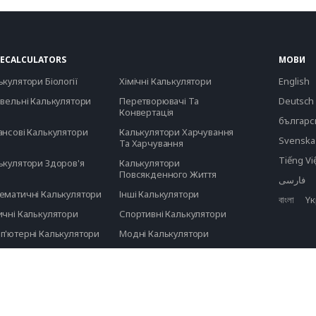
ECALCULATORS
МОВИ
ькулятори Біології
Хімічні Калькулятори
English
івельні Калькулятори
Перетворювачі Та
Deutsch
Конвертація
българс
ансові Калькулятори
Калькулятори Харчування
Svenska
Та Харчування
Tiếng Vi
ькулятори Здоров'я
Калькулятори
Повсякденного Життя
فارسی
ематичні Калькулятори
Інші Калькулятори
বাংলা
Yк
ичні Калькулятори
Спортивні Калькулятори
п'ютерні Калькулятори
Модні Калькулятори
тистичні Калькулятори
Всі Категорії
Всі Калькулятори