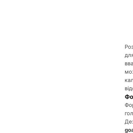
Ро
для
вва
мо
ка
ві
Фо
Фор
го
Де
go