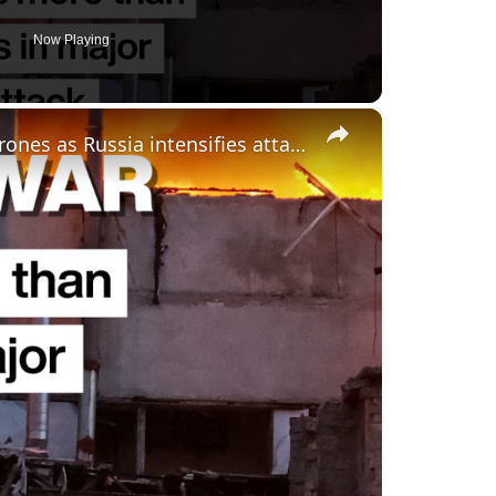
Now Playing
×
Ukrainian cities targeted by hundreds of drones as Russia intensifies attacks