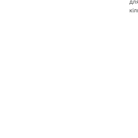
для
кіл