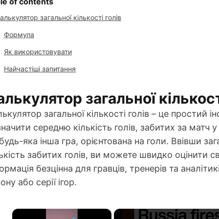
le of contents
алькулятор загальної кількості голів
Формула
Як використовувати
Найчастіші запитання
алькулятор загальної кількост
лькулятор загальної кількості голів – це простий
начити середню кількість голів, забитих за матч 
будь-яка інша гра, орієнтована на голи. Ввівши заг
ькість забитих голів, ви можете швидко оцінити с
ормація безцінна для гравців, тренерів та аналітик
ону або серії ігор.
×