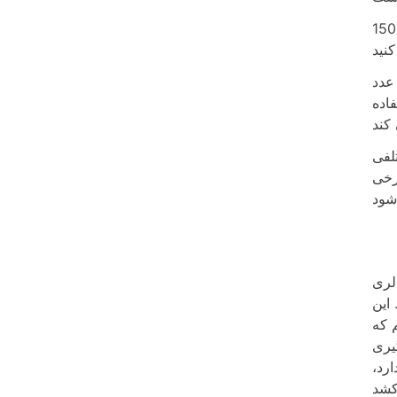
لوگرم) یک سرعت ثابت با شدت بالا (9.52 کیلو کالری در دقیقه) حفظ کنید، حدود 10.5 دقیقه طول می کشد تا 100
 حالا این یک عدد
اده
لفی
رخی
امپ باید انجام دهم تا 1 پوند چربی بسوزانم. یک پوند چربی معادل 3500 کالری
) از شما بگذرد. این
 که
گیری
رد،
می کشد