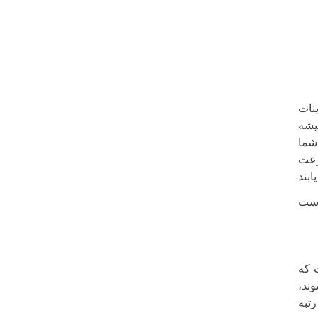
نات
یشه
شما
رعت
 است که
ند،