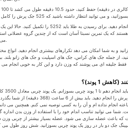
150 پوند (68 کی
اگر هدف شما 500 کالری باشد، باید 2626 جک پرش را انجام دهید. برای رسیدن به طلا باید 5252 را تکمیل کنید.
تند که یک تمرین نسبتا آسان است که از چندین گروه عضلانی استف
می کند.
ید و به شما امکان می دهد تکرارهای بیشتری انجام دهید. انواع مخت
ه کنید، از جمله جک های کراس، جک های اسپلیت و جک های زانو بلند. ب
هش 1 پوند)؟
سوال دیگری که باید بپرسم این است که چند جک ج
است. اگر از همان شخص استفاده می کنید، باید 18382 جک پرش را انجام دهید. باید بیش از 6 ساعت (368 دقیقه
ه انجام نداده ام و آن را به کسی توصیه نمی کنم. همچنین می دانم
کان پذیر نیست. شما می توانید تناسب اندام خود را با استفاده از وزن بدن اندازه 
ست که باعث عضله سازی می شود. عضله بسیار بیشتر از چربی وزن دا
تر است. شما می توانید با انجام 30 دقیقه جامپینگ جک دو بار در روز یک پوند چربی بسوزانید. شش روز طول 