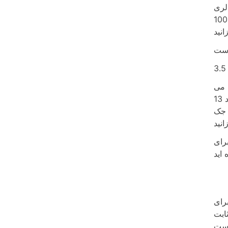
بر اساس این اطلاعات می توانید انتظار داشته باشید که در 30 دقیقه 283 کالری
بسوزانید. برای اینکه بدانید 100 جک پرش چقدر کالری می سوزانند، از داده های زیر استفاده کنید. یک تخمین تقریبی این است که 100
قه بسوزانید. وزن می
تواند تاثیر زیادی بر مصرف کالری شما داشته باشد. اگر 220 پوند وزن دارید، جک های جامپینگ می توانند به شما کمک کنند حدود 13
ی در دقیقه بسوزانید. به طور متوسط می توان 50 جک پرش را در یک دقیقه انجام داد. برای یک جک 150 پوندی، 100 جک
رای
رای
عت ثابت