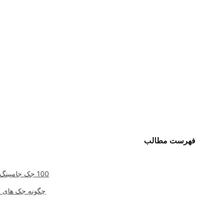
فهرست مطالب
100 جک جامپینگ چقدر کالری می سوزاند؟ با پرش جک چقدر کالری در دقیقه سوزانده می شود؟
چگونه جک های جامپینگ به ترتیب 100 تا 500