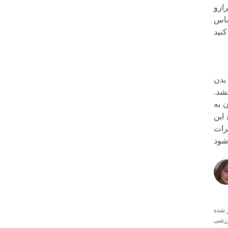
رده باشید، ترازو
ساس
بدن
شد.
 به
این
رات
رزشی