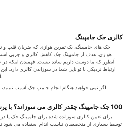
کالری جک جامپینگ
جک های جامپینگ، یک تمرین هوازی که ضربان قلب و تون
هوازی، هدف از جامپینگ جک کاهش کالری و چربی است
آنطور که ما دوست داریم ساده نیست. فهمیدن اینکه در حی
ارتباط نزدیکی با توانایی شما در سوزاندن کالری دارد. ا
آهسته یا تکرار کم با سرعت تند هر دو می توانند به شدت بهینه دست یابند.
اگر نمی خواهید هنگام انجام جامپ جک آسیب نبینید، داشتن کفش های خوب که می توانند ضربه را جذب کنند بسیار مهم است.
100 جک جامپینگ چقدر کالری می سوزاند؟ با پرش جک چقدر کالری در دقیقه سوزانده می شود؟
توسط بسیاری از متخصصان تناسب اندام استفاده می شود تا ت