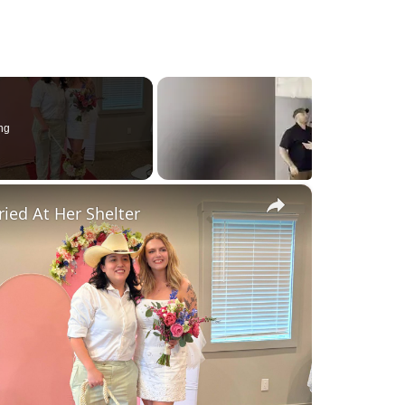
ng
×
ed At Her Shelter