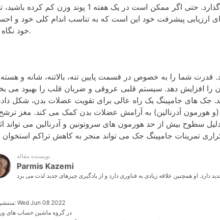
تا بافت عضلانی ساخته شود. این بر وزن کلی شما تأثیر می گذارد. حتی اگر ممکن است در یک هفته 1 پوند وزن کم ک
رای ارزیابی پیشرفت خود این است که به تناسب اندام کلی خود و اح
خود نگاه کنید.
قدرت شما را به خصوص در قسمت پایین تنه، بالاتنه، شانه و هسته 
دن را افزایش دهد. سیستم قلبی عروقی و ضربان قلب را بهبود می بخ
ند. جک های جامپینگ یک راه عالی برای تقویت عضلات بدن، شکل دادن
 (و هورمون آدرنالین) به آرامش عضلات بدن کمک می کند. مغز ترشح 
دلیل سطوح بیش از حد هورمون های سروتونین و آدرنالین می تواند اث
نویسنده مقاله
Parmis Kazemi
منتشر شده: Wed Jun 08 2022
در گروه ماشین حساب های و