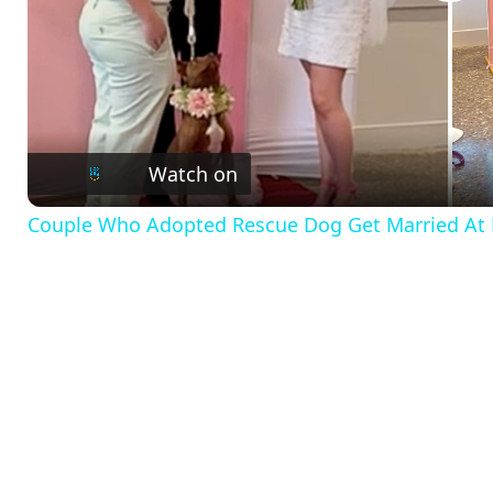
P
l
a
Watch on
y
Couple Who Adopted Rescue Dog Get Married At 
V
i
d
e