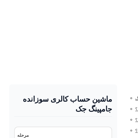
ماشین حساب کالری سوزانده
◦
گ
جامپینگ جک
◦
◦
◦
مرحله