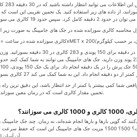
فرض کنید وزن شما 150 پوند است. (68 کیلوگرم). 
انده شده در ساعت = 3.5xMET x وزن، بر حسب کیلوگرم/200
جک های جامپینگ می توانند به شما کمک کنند تا 9 کالری در دقیقه برای 150 پوندی و 283 کالری در 30 دقی
کالر
عی شما کمی بیشتر یا کمتر از حد انتظار باشد، این دقیق ترین راه ب
تخمین مقدار کالری است که در زمان معین سوزانده اید.
د که گویی بارها و بارها انجام شده‌اند، نه زمان. چند جک جامپینگ ب
سوزاندن مقدار مشخصی کالری مانند 100 کالری لازم است؟ 500؟ 500؟ مزیت جک های جامپینگ این است که حفظ سر
آن آسان است.