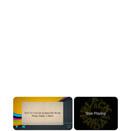
×
Now Playing