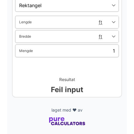
d
Lengde
e
Bredde
o
Mengde
Resultat
Feil input
laget med ❤️ av