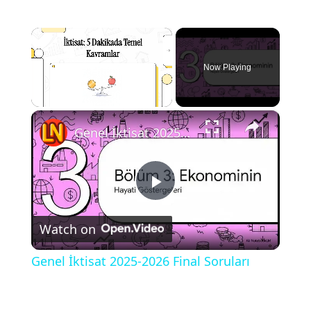
×
Now Playing
×
Unmute
Genel İktisat 2025-2026 Final Soruları
P
Watch on
l
Genel İktisat 2025-2026 Final Soruları
a