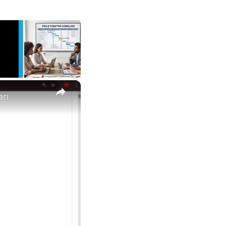
×
arı