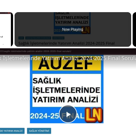
×
Now Playing
k İşletmelerinde Yatırım Analizi 2024-2025 Final Sorul
P