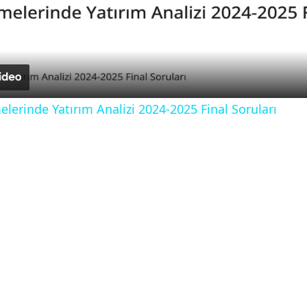
l
a
y
elerinde Yatırım Analizi 2024-2025 Final Soruları
V
i
d
e
o