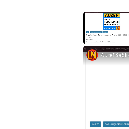
Unmute
Auzef Sağlı