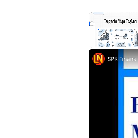
Unmute
SPK Finans