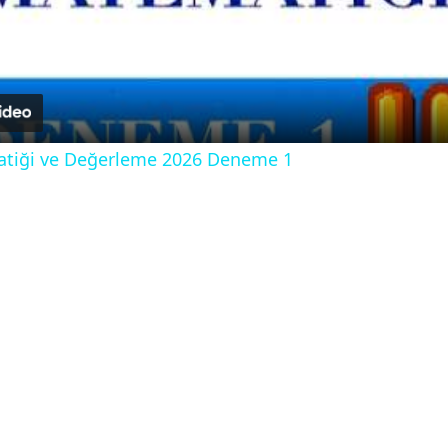
l
a
y
atiği ve Değerleme 2026 Deneme 1
V
i
d
e
o