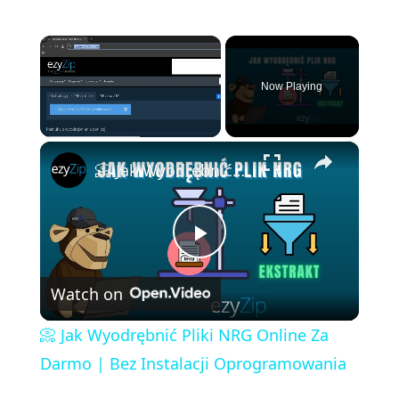
×
Now Playing
×
Unmute
📀 Jak Wyodrębnić Pliki NRG Online Za Darmo | Bez Instalacji Oprogramowania
P
Watch on
l
📀 Jak Wyodrębnić Pliki NRG Online Za
a
Darmo | Bez Instalacji Oprogramowania