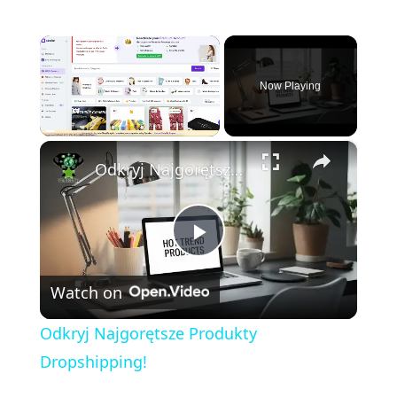
×
Now Playing
×
Unmute
Odkryj Najgorętsze Produkty Dropshipping!
P
Watch on
l
Odkryj Najgorętsze Produkty
a
Dropshipping!