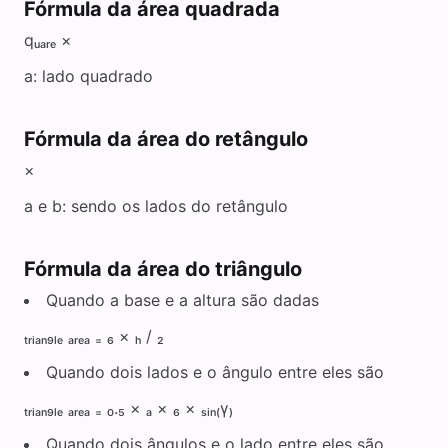
Fórmula da área quadrada
qᵤₐᵣₑ ×
a: lado quadrado
Fórmula da área do retângulo
×
a e b: sendo os lados do retângulo
Fórmula da área do triângulo
Quando a base e a altura são dadas
ₜᵣᵢₐₙ₉ₗₑ ₐᵣₑₐ ₌ ₆ × ₕ / ₂
Quando dois lados e o ângulo entre eles são
ₜᵣᵢₐₙ₉ₗₑ ₐᵣₑₐ ₌ ₀.₅ × ₐ × ₆ × ₛᵢₙ₍γ₎
Quando dois ângulos e o lado entre eles são