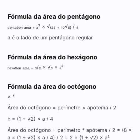
Fórmula da área do pentágono
ₚₑₙₜₐ₉ₒₙ ₐᵣₑₐ ₌ ₐ² × √₍₂₅ ₊ ₁₀√₅₎ / ₄
a é o lado de um pentágono regular
Fórmula da área do hexágono
ₕₑₓₐ₉ₒₙ ₐᵣₑₐ ₌ ₃/₂ × √₃ × ₐ²
Fórmula da área do octógono
× *
Área do octógono = perímetro × apótema / 2
h = (1 + √2) × a / 4
Área do octógono = perímetro * apótema / 2 = (8 ×
a × (1 + √2) × a / 4) / 2 = 2 × (1 + √2) × a²