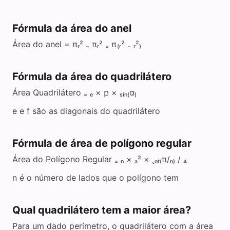
Fórmula da área do anel
Área do anel = πᵣ² ₋ πᵣ² ₌ π₍ᵣ² ₋ ᵣ²₎
Fórmula da área do quadrilátero
Área Quadrilátero ₌ ₑ × բ × ₛᵢₙ₍α₎
e e f são as diagonais do quadrilátero
Fórmula de área de polígono regular
Área do Polígono Regular ₌ ₙ × ₐ² × ꜀ₒₜ₍π/ₙ₎ / ₄
n é o número de lados que o polígono tem
Qual quadrilátero tem a maior área?
Para um dado perímetro, o quadrilátero com a área