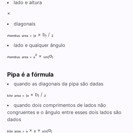
lado e altura
×
diagonais
ᵣₕₒₘ₆ᵤₛ ₐᵣₑₐ ₌ ₍ₑ × b₎ / ₂
lado e qualquer ângulo
ᵣₕₒₘ₆ᵤₛ ₐᵣₑₐ ₌ ₐ² × ₛᵢₙ₍α₎
Pipa é a fórmula
quando as diagonais da pipa são dadas
ₖᵢₜₑ ₐᵣₑₐ ₌ ₍ₑ × b₎ / ₂
quando dois comprimentos de lados não
congruentes e o ângulo entre esses dois lados são
dados
ₖᵢₜₑ ₐᵣₑₐ ₌ ₐ × ₆ × ₛᵢₙ₍α₎