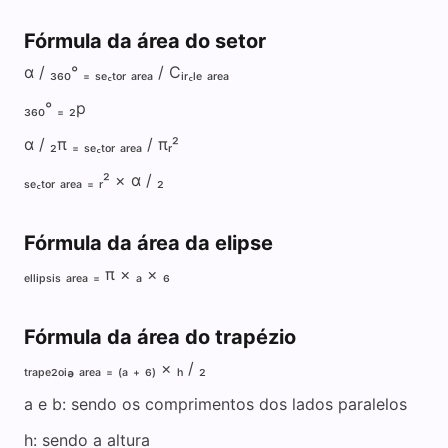
Fórmula da área do setor
α / ₃₆₀° ₌ ₛₑ꜀ₜₒᵣ ₐᵣₑₐ / Cᵢᵣ꜀ₗₑ ₐᵣₑₐ
₃₆₀° ₌ ₂p
α / ₂π ₌ ₛₑ꜀ₜₒᵣ ₐᵣₑₐ / πᵣ²
ₛₑ꜀ₜₒᵣ ₐᵣₑₐ ₌ ᵣ² × α / ₂
Fórmula da área da elipse
ₑₗₗᵢₚₛᵢₛ ₐᵣₑₐ ₌ π × ₐ × ₆
Fórmula da área do trapézio
ₜᵣₐₚₑ₂ₒᵢₔ ₐᵣₑₐ ₌ ₍ₐ ₊ ₆₎ × ₕ / ₂
a e b: sendo os comprimentos dos lados paralelos
h: sendo a altura