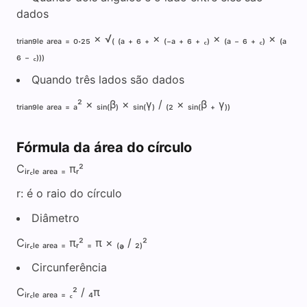
dados
ₜᵣᵢₐₙ₉ₗₑ ₐᵣₑₐ ₌ ₀.₂₅ × √₍ ₍ₐ ₊ ₆ ₊ × ₍₋ₐ ₊ ₆ ₊ ꜀₎ × ₍ₐ ₋ ₆ ₊ ꜀₎ × ₍ₐ
₆ ₋ ꜀₎₎₎
Quando três lados são dados
ₜᵣᵢₐₙ₉ₗₑ ₐᵣₑₐ ₌ ₐ² × ₛᵢₙ₍β₎ × ₛᵢₙ₍γ₎ / ₍₂ × ₛᵢₙ₍β ₊ γ₎₎
Fórmula da área do círculo
Cᵢᵣ꜀ₗₑ ₐᵣₑₐ ₌ πᵣ²
r: é o raio do círculo
Diâmetro
Cᵢᵣ꜀ₗₑ ₐᵣₑₐ ₌ πᵣ² ₌ π × ₍ₔ / ₂₎²
Circunferência
Cᵢᵣ꜀ₗₑ ₐᵣₑₐ ₌ ꜀² / ₄π