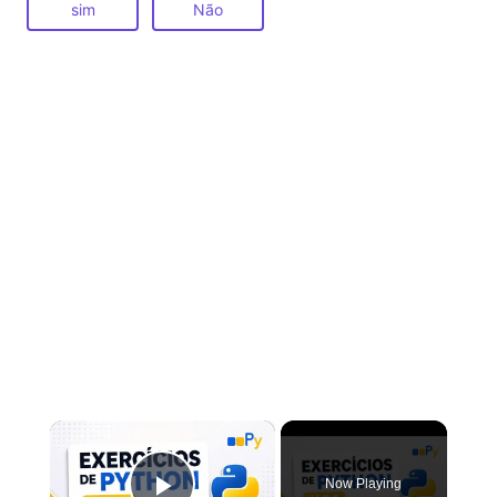
sim
Não
×
Now Playing