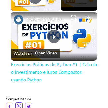
Play Video
×
Exercícios Práticos de Python #1 | Calcula o Investimento e Juros Compostos usando Python
P
Watch on
l
Exercícios Práticos de Python #1 | Calcula
a
o Investimento e Juros Compostos
usando Python
y
Compartilhar via
V