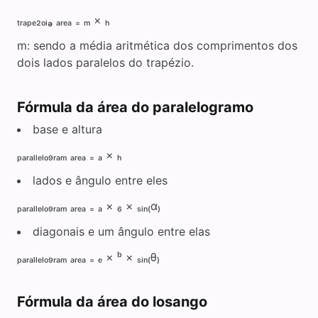
ₜᵣₐₚₑ₂ₒᵢₔ ₐᵣₑₐ ₌ ₘ × ₕ
m: sendo a média aritmética dos comprimentos dos
dois lados paralelos do trapézio.
Fórmula da área do paralelogramo
base e altura
ₚₐᵣₐₗₗₑₗₒ₉ᵣₐₘ ₐᵣₑₐ ₌ ₐ × ₕ
lados e ângulo entre eles
ₚₐᵣₐₗₗₑₗₒ₉ᵣₐₘ ₐᵣₑₐ ₌ ₐ × ₆ × ₛᵢₙ₍α₎
diagonais e um ângulo entre elas
ₚₐᵣₐₗₗₑₗₒ₉ᵣₐₘ ₐᵣₑₐ ₌ ₑ × ᵇ × ₛᵢₙ₍θ₎
Fórmula da área do losango