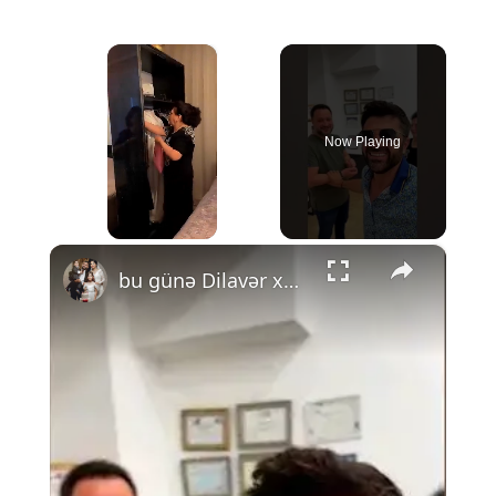
×
Now Playing
×
Unmute
bu günə Dilavər xanımla başıadıq