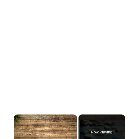
×
Now Playing