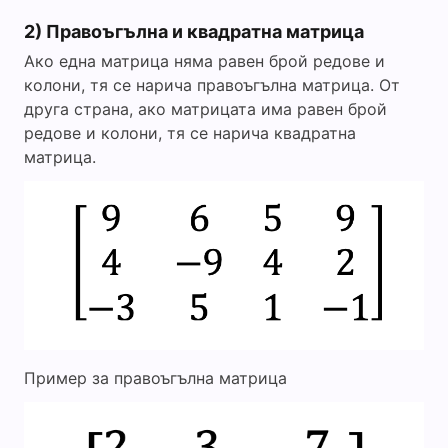
2) Правоъгълна и квадратна матрица
Ако една матрица няма равен брой редове и
колони, тя се нарича правоъгълна матрица. От
друга страна, ако матрицата има равен брой
редове и колони, тя се нарича квадратна
матрица.
Пример за правоъгълна матрица