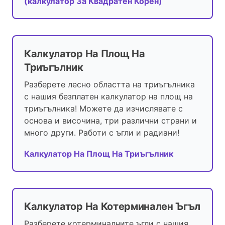
(калкулатор За Квадратен Корен)
Калкулатор На Площ На
Триъгълник
Разберете лесно областта на триъгълника
с нашия безплатен калкулатор на площ на
триъгълника! Можете да изчислявате с
основа и височина, три различни страни и
много други. Работи с ъгли и радиани!
Калкулатор На Площ На Триъгълник
Калкулатор На Котерминален Ъгъл
Разберете котерминалните ъгли с нашия