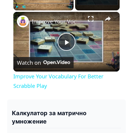
×
Play
Unmute
Fullscreen
Improve Your Vocabulary For Better Scrabble Play
P
Watch on
l
Improve Your Vocabulary For Better
a
Scrabble Play
y
Калкулатор за матрично
V
умножение