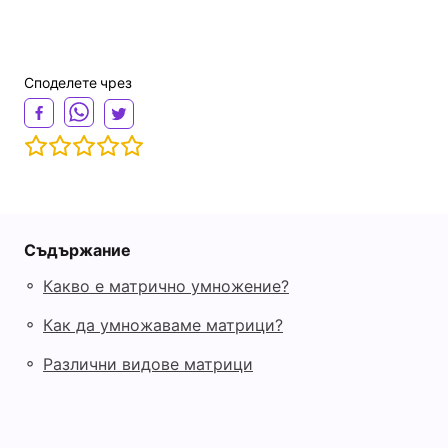
Споделете чрез
Съдържание
◦
Какво е матрично умножение?
◦
Как да умножаваме матрици?
◦
Различни видове матрици