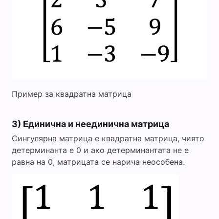
Пример за квадратна матрица
3) Единична и неединична матрица
Сингулярна матрица е квадратна матрица, чиято
детерминанта е 0 и ако детерминантата не е
равна на 0, матрицата се нарича неособена.