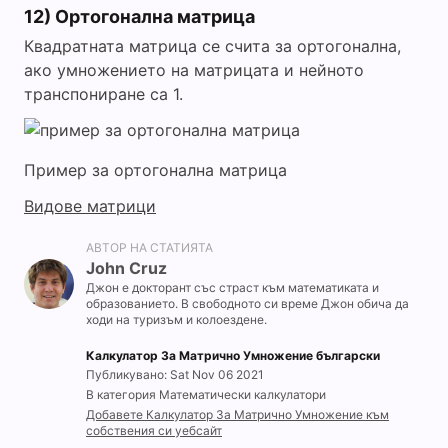
12) Ортогонална матрица
Квадратната матрица се счита за ортогонална,
ако умножението на матрицата и нейното
транспониране са 1.
Пример за ортогонална матрица
Видове матрици
АВТОР НА СТАТИЯТА
John Cruz
Джон е докторант със страст към математиката и
образованието. В свободното си време Джон обича да
ходи на туризъм и колоездене.
Калкулатор За Матрично Умножение български
Публикувано: Sat Nov 06 2021
В категория Математически калкулатори
Добавете Калкулатор За Матрично Умножение към
собствения си уебсайт