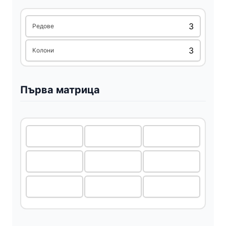
i
Редове
d
Колони
e
Първа матрица
o