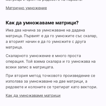
Матрично умножение
Как да умножаваме матрици?
Има два начина за умножаване на дадена
матрица. Първият е да го умножите със скалар,
а вторият начин е да го умножите с друга
матрица.
Скаларното умножение е много проста
операция. Той взема скалара и го умножава на
всеки запис в матрицата.
При втория метод точковото произведение се
използва за умножаване на две матрици, а
редовете и колоните се третират като вектори.
Как да умножаваме матрици