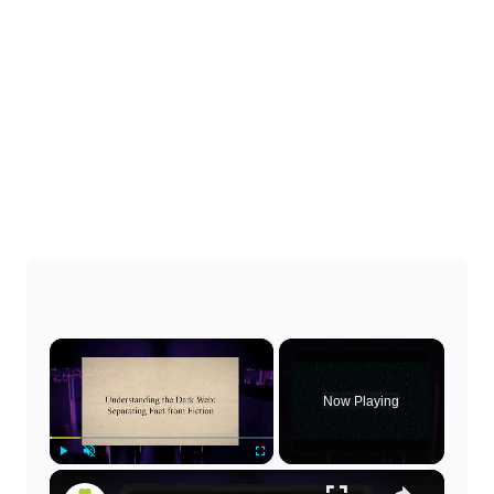
×
Now Playing
×
Play
Unmute
Fullscreen