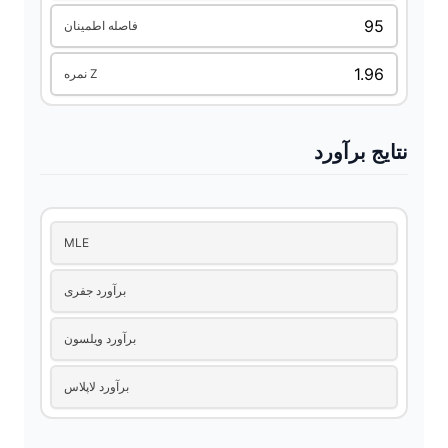
d
فاصله اطمینان
e
نمره Z
o
نتایج برآورد
MLE
برآورد جفری
برآورد ویلسون
برآورد لاپلاس