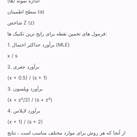
اندازه نمونه (ها)
سطح اطمینان (α)
شاخص Z (z)
فرمول های تخمین نقطه برای رایج ترین تکنیک ها:
1. برآورد حداکثر احتمال (MLE)
x / s
2. برآورد جفری
(x + 0.5) / (s + 1)
3. برآورد ویلسون
(x + z²/2) / (s + z²)
4. برآورد لاپلاس
(x + 1) / (s + 2)
از آنجا که هر روش برای موارد مختلف مناسب است ، نتایج