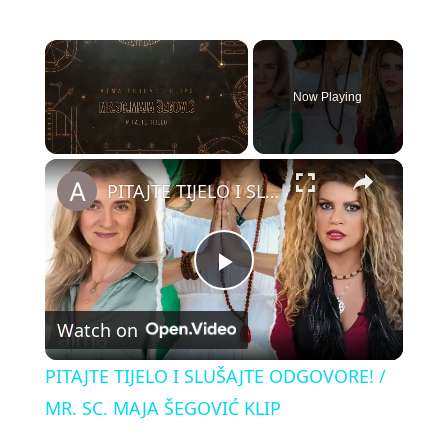
×
Now Playing
×
Unmute
PITAJTE TIJELO I SLUŠAJTE ODGOVORE! / MR. SC. MAJA ŠEGOVIĆ KLIP
P
Watch on
l
PITAJTE TIJELO I SLUŠAJTE ODGOVORE! /
a
MR. SC. MAJA ŠEGOVIĆ KLIP