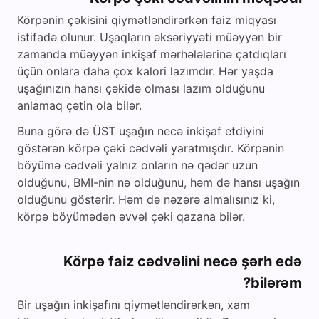
Körpənin çəkisini qiymətləndirərkən faiz miqyası
istifadə olunur. Uşaqların əksəriyyəti müəyyən bir
zamanda müəyyən inkişaf mərhələlərinə çatdıqları
üçün onlara daha çox kalori lazımdır. Hər yaşda
uşağınızın hansı çəkidə olması lazım olduğunu
anlamaq çətin ola bilər.
Buna görə də ÜST uşağın necə inkişaf etdiyini
göstərən körpə çəki cədvəli yaratmışdır. Körpənin
böyümə cədvəli yalnız onların nə qədər uzun
olduğunu, BMI-nin nə olduğunu, həm də hansı uşağın
olduğunu göstərir. Həm də nəzərə almalısınız ki,
körpə böyümədən əvvəl çəki qazana bilər.
Körpə faiz cədvəlini necə şərh edə
bilərəm?
Bir uşağın inkişafını qiymətləndirərkən, xam