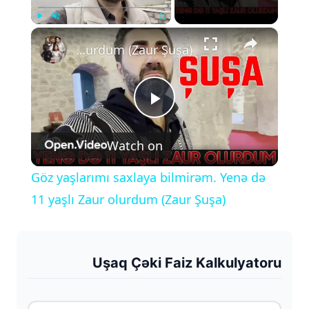
×
Play
Unmute
Fullscreen
Göz yaşlarımı saxlaya bilmirəm. Yenə də 11 yaşlı Zaur olurdum (Zaur Şuşa)
P
Watch on
l
Göz yaşlarımı saxlaya bilmirəm. Yenə də
a
11 yaşlı Zaur olurdum (Zaur Şuşa)
y
Uşaq Çəki Faiz Kalkulyatoru
V