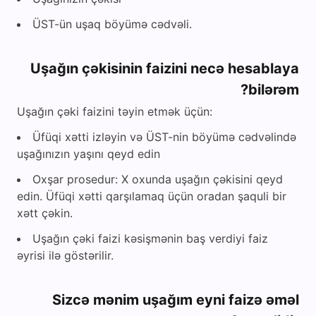
ÜST-ün uşaq böyümə cədvəli.
Uşağın çəkisinin faizini necə hesablaya
bilərəm?
Uşağın çəki faizini təyin etmək üçün:
Üfüqi xətti izləyin və ÜST-nin böyümə cədvəlində
uşağınızın yaşını qeyd edin
Oxşar prosedur: X oxunda uşağın çəkisini qeyd
edin. Üfüqi xətti qarşılamaq üçün oradan şaquli bir
xətt çəkin.
Uşağın çəki faizi kəsişmənin baş verdiyi faiz
əyrisi ilə göstərilir.
Sizcə mənim uşağım eyni faizə əməl