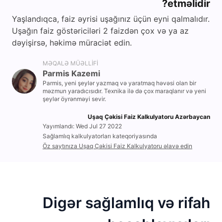
etməlidir?
Yaşlandıqca, faiz əyrisi uşağınız üçün eyni qalmalıdır.
Uşağın faiz göstəriciləri 2 faizdən çox və ya az
dəyişirsə, həkimə müraciət edin.
MƏQALƏ MÜƏLLIFI
Parmis Kazemi
Parmis, yeni şeylər yazmaq və yaratmaq həvəsi olan bir
məzmun yaradıcısıdır. Texnika ilə də çox maraqlanır və yeni
şeylər öyrənməyi sevir.
Uşaq Çəkisi Faiz Kalkulyatoru Azərbaycan
Yayımlandı: Wed Jul 27 2022
Sağlamlıq kalkulyatorları kateqoriyasında
Öz saytınıza Uşaq Çəkisi Faiz Kalkulyatoru əlavə edin
Digər sağlamlıq və rifah