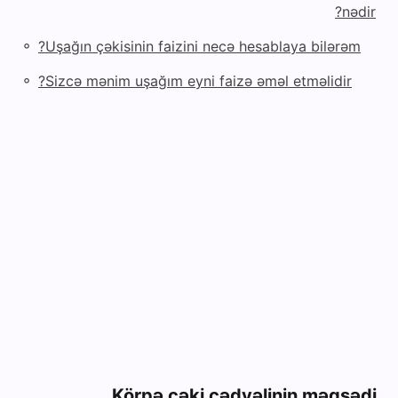
nədir?
◦
Uşağın çəkisinin faizini necə hesablaya bilərəm?
◦
Sizcə mənim uşağım eyni faizə əməl etməlidir?
Körpə çəki cədvəlinin məqsədi