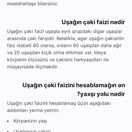
məsləhətləşə bilərsiniz.
Uşağın çəki faizi nədir
Uşağın çəki faizi uşaqla eyni qrupdakı digər uşaqlar
arasında çəki fərqidir. Beləliklə, əgər uşağın çəkisinin
faiz nisbəti 80 olarsa, onların 80 uşaqdan daha ağır
və 20 uşaqdan kiçik olma ehtimalı var. İdeya
körpənin ölçüsünü və çəkisini həmyaşıdları ilə
müqayisədə ölçməkdir.
Uşağın çəki faizini hesablamağın ən
yaxşı yolu nədir?
Uşağın çəki faizini hesablamaq üçün aşağıdakı
addımları yerinə yetirin:
Körpənizin yaşı
Uşağınızın çəkisi