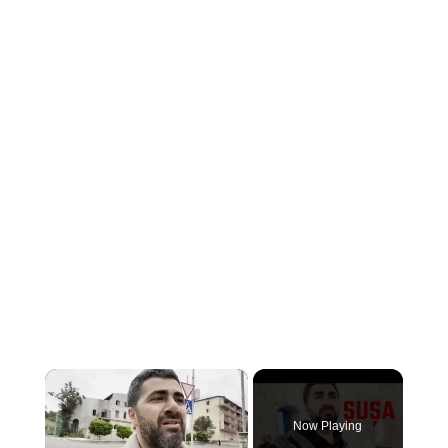
×
Now Playing