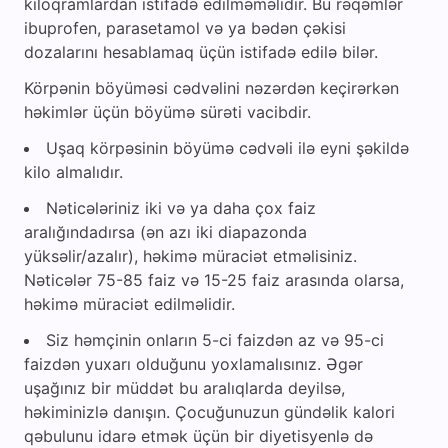
kiloqramlardan istifadə edilməməlidir. Bu rəqəmlər
ibuprofen, parasetamol və ya bədən çəkisi
dozalarını hesablamaq üçün istifadə edilə bilər.
Körpənin böyüməsi cədvəlini nəzərdən keçirərkən
həkimlər üçün böyümə sürəti vacibdir.
Uşaq körpəsinin böyümə cədvəli ilə eyni şəkildə
kilo almalıdır.
Nəticələriniz iki və ya daha çox faiz
aralığındadırsa (ən azı iki diapazonda
yüksəlir/azalır), həkimə müraciət etməlisiniz.
Nəticələr 75-85 faiz və 15-25 faiz arasında olarsa,
həkimə müraciət edilməlidir.
Siz həmçinin onların 5-ci faizdən az və 95-ci
faizdən yuxarı olduğunu yoxlamalısınız. Əgər
uşağınız bir müddət bu aralıqlarda deyilsə,
həkiminizlə danışın. Çocuğunuzun gündəlik kalori
qəbulunu idarə etmək üçün bir diyetisyenlə də