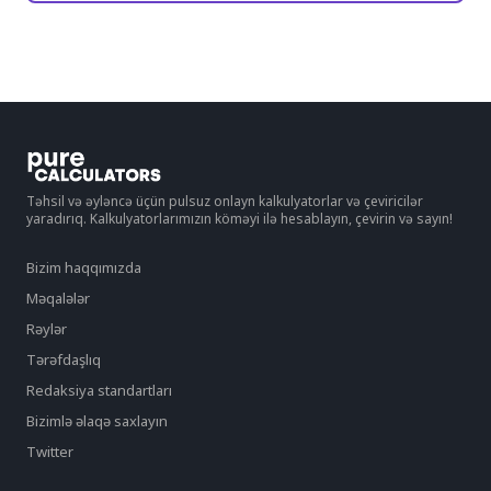
Təhsil və əyləncə üçün pulsuz onlayn kalkulyatorlar və çeviricilər
yaradırıq. Kalkulyatorlarımızın köməyi ilə hesablayın, çevirin və sayın!
Bizim haqqımızda
Məqalələr
Rəylər
Tərəfdaşlıq
Redaksiya standartları
Bizimlə əlaqə saxlayın
Twitter