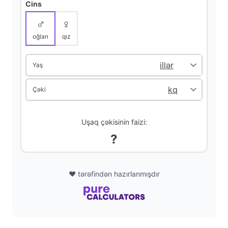
Cins
i
♂
♀
oğlan
qız
d
Yaş
e
Çəki
o
Uşaq çəkisinin faizi:
?
❤️ tərəfindən hazırlanmışdır