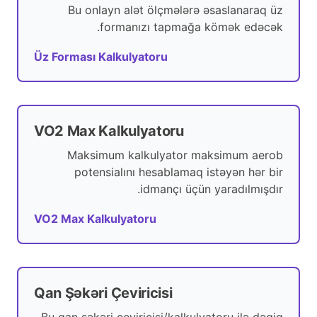
Bu onlayn alət ölçmələrə əsaslanaraq üz
formanızı tapmağa kömək edəcək.
Üz Forması Kalkulyatoru
VO2 Max Kalkulyatoru
Maksimum kalkulyator maksimum aerob
potensialını hesablamaq istəyən hər bir
idmançı üçün yaradılmışdır.
VO2 Max Kalkulyatoru
Qan Şəkəri Çeviricisi