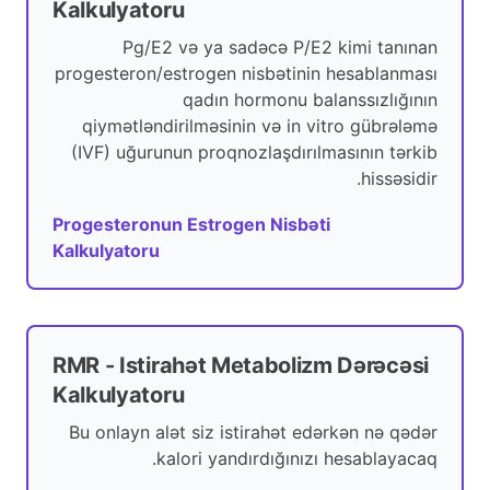
Kalkulyatoru
Pg/E2 və ya sadəcə P/E2 kimi tanınan
progesteron/estrogen nisbətinin hesablanması
qadın hormonu balanssızlığının
qiymətləndirilməsinin və in vitro gübrələmə
(IVF) uğurunun proqnozlaşdırılmasının tərkib
hissəsidir.
Progesteronun Estrogen Nisbəti
Kalkulyatoru
RMR - Istirahət Metabolizm Dərəcəsi
Kalkulyatoru
Bu onlayn alət siz istirahət edərkən nə qədər
kalori yandırdığınızı hesablayacaq.