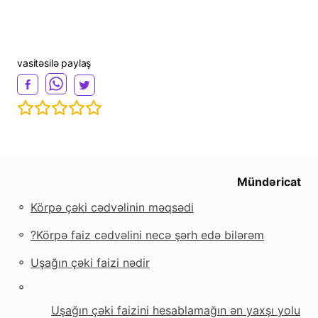
vasitəsilə paylaş
Mündəricat
◦
Körpə çəki cədvəlinin məqsədi
◦
Körpə faiz cədvəlini necə şərh edə bilərəm?
◦
Uşağın çəki faizi nədir
◦
Uşağın çəki faizini hesablamağın ən yaxşı yolu