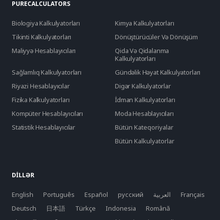
PURECALCULATORS
Biologiya Kalkulyatorları
Kimya Kalkulyatorları
Tikinti Kalkulyatorları
Dönüştürücüler Və Dönüşüm
Maliyyə Hesablayıcıları
Qida Və Qidalanma
Kalkulyatorları
Sağlamlıq Kalkulyatorları
Gündəlik Həyat Kalkulyatorları
Riyazi Hesablayıcılar
Digər Kalkulyatorlar
Fizika Kalkulyatorları
İdman Kalkulyatorları
Kompüter Hesablayıcıları
Moda Hesablayıcıları
Statistik Hesablayıcılar
Bütün Kateqoriyalar
Bütün Kalkulyatorlar
DILLƏR
English
Português
Español
русский
العربية
Français
Deutsch
日本語
Türkçe
Indonesia
Română