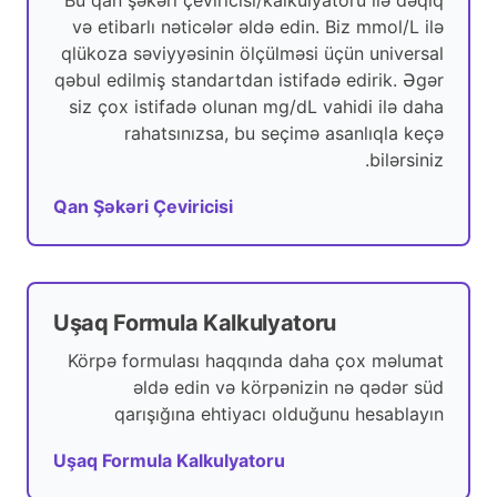
Bu qan şəkəri çeviricisi/kalkulyatoru ilə dəqiq
və etibarlı nəticələr əldə edin. Biz mmol/L ilə
qlükoza səviyyəsinin ölçülməsi üçün universal
qəbul edilmiş standartdan istifadə edirik. Əgər
siz çox istifadə olunan mg/dL vahidi ilə daha
rahatsınızsa, bu seçimə asanlıqla keçə
bilərsiniz.
Qan Şəkəri Çeviricisi
Uşaq Formula Kalkulyatoru
Körpə formulası haqqında daha çox məlumat
əldə edin və körpənizin nə qədər süd
qarışığına ehtiyacı olduğunu hesablayın
Uşaq Formula Kalkulyatoru