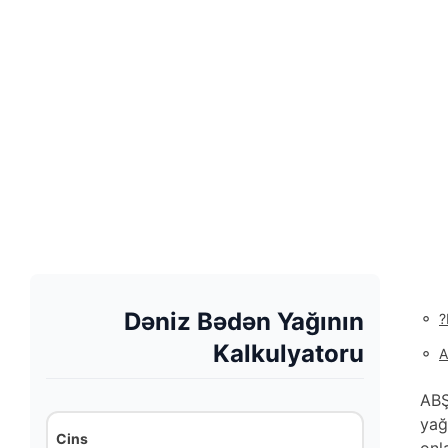
Dəniz Bədən Yağının
◦
Kalkulyatoru
◦
A
ABŞ
yağ
Cins