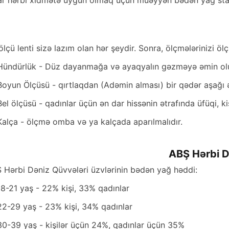
ar hərbi xidmətə uyğun olmaq üçün müəyyən bədən yağ stand
 ölçü lenti sizə lazım olan hər şeydir. Sonra, ölçmələrinizi ölç
Hündürlük - Düz dayanmağa və ayaqyalın gəzməyə əmin ol
Boyun Ölçüsü - qırtlaqdan (Adəmin alması) bir qədər aşağı ə
Bel ölçüsü - qadınlar üçün ən dar hissənin ətrafında üfüqi, k
Kalça - ölçmə omba və ya kalçada aparılmalıdır.
ABŞ Hərbi D
 Hərbi Dəniz Qüvvələri üzvlərinin bədən yağ həddi:
18-21 yaş - 22% kişi, 33% qadınlar
22-29 yaş - 23% kişi, 34% qadınlar
30-39 yaş - kişilər üçün 24%, qadınlar üçün 35%