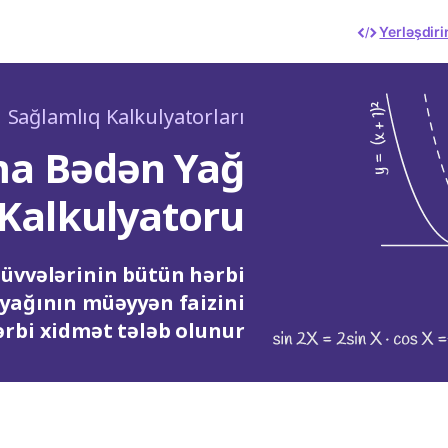
Yerləşdiri
Sağlamlıq Kalkulyatorları
a Bədən Yağ
Kalkulyatoru
üvvələrinin bütün hərbi
 yağının müəyyən faizini
rbi xidmət tələb olunur.