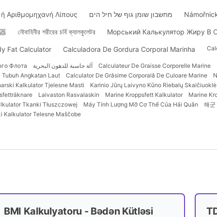
ή Αριθμομηχανή Λίπους
מחשבון שומן גוף של חיל הים
Námořnick
器
নৌবাহিনীর শরীরের চর্বি ক্যালকুলেটর
Морський Калькулятор Жиру В О
Cal
y Fat Calculator
Calculadora De Gordura Corporal Marinha
ого Флота
آلة حاسبة للدهون البحرية
Calculateur De Graisse Corporelle Marine
k Tubuh Angkatan Laut
Calculator De Grăsime Corporală De Culoare Marine
N
arski Kalkulator Tjelesne Masti
Karinio Jūrų Laivyno Kūno Riebalų Skaičiuoklė
sfetträknare
Laivaston Rasvalaskin
Marine Kroppsfett Kalkulator
Marine Kr
lkulator Tkanki Tłuszczowej
Máy Tính Lượng Mỡ Cơ Thể Của Hải Quân
해군
i Kalkulator Telesne Maščobe
BMI Kalkulyatoru - Bədən Kütləsi
T