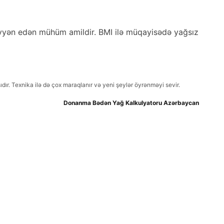
yyən edən mühüm amildir. BMI ilə müqayisədə yağsız
ır. Texnika ilə də çox maraqlanır və yeni şeylər öyrənməyi sevir.
Donanma Bədən Yağ Kalkulyatoru Azərbaycan