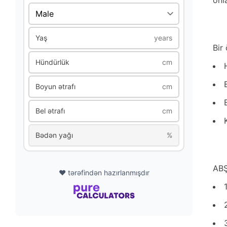
onl
Yaş
years
Bir
Hündürlük
cm
Boyun ətrafı
cm
Bel ətrafı
cm
Bədən yağı
%
ABŞ
❤️ tərəfindən hazırlanmışdır