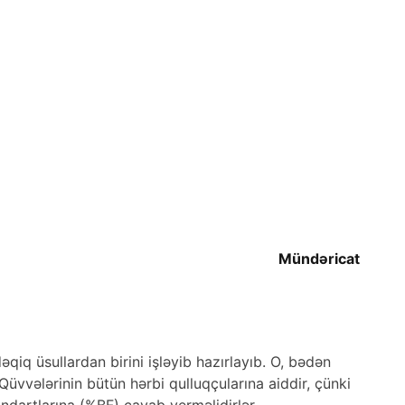
Mündəricat
q üsullardan birini işləyib hazırlayıb. O, bədən
üvvələrinin bütün hərbi qulluqçularına aiddir, çünki