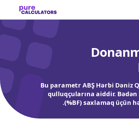
Donanm
Bu parametr ABŞ Hərbi Dəniz Q
qulluqçularına aiddir. Bədən
(%BF) saxlamaq üçün hə