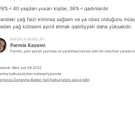
26%-i 40 yaşdan yuxarı kişilər, 36%-i qadınlardır
əndəki yağ faizi kiminsə sağlam və ya obez olduğunu müə
lədən yağ kütləsini ayırd etmək qabiliyyəti daha yüksəkdir.
MƏQALƏ MÜƏLLIFI
Parmis Kazemi
Parmis, yeni şeylər yazmaq və yaratmaq həvəsi olan bir məzmun yaradıcısıd
mlandı: Wed Jun 08 2022
amlıq kalkulyatorları kateqoriyasında
aytınıza Donanma Bədən Yağ Kalkulyatoru əlavə edin