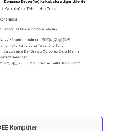
Donanma Bədən Yağ Kalkulyatoru digər dillərdə
á Kalkulačka Tělesného Tuku
рганізмі
culadora De Grasa Corporal Marina
Navy Körperfettrechner
海軍体脂肪計算機
ámornícka Kalkulačka Telesného Tuku
Calcolatrice Del Grasso Corporeo Della Marina
opsfedt Beregner
 체지방 계산기
Jūras Ķermeņa Tauku Kalkulators
DEE Kompüter