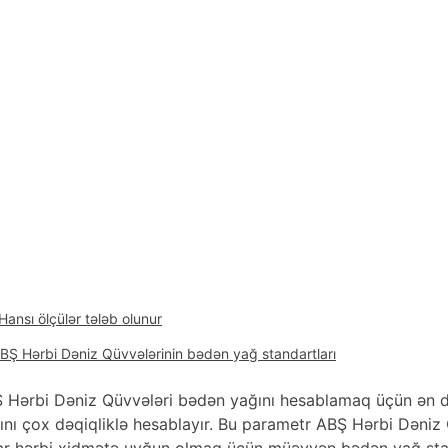
Hansı ölçülər tələb olunur?
BŞ Hərbi Dəniz Qüvvələrinin bədən yağ standartları
 Hərbi Dəniz Qüvvələri bədən yağını hesablamaq üçün ən dəqi
ını çox dəqiqliklə hesablayır. Bu parametr ABŞ Hərbi Dəniz Q