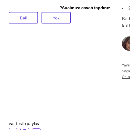
Sualınıza cavab tapdınız?
Bəli
Yox
Bəd
küt
Yayı
Sağl
Öz s
vasitəsilə paylaş