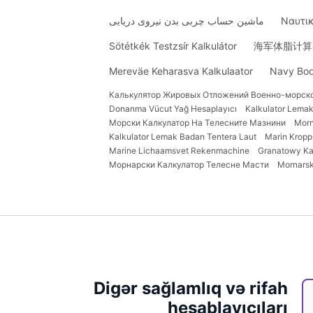
ماشین حساب چربی بدن نیروی دریایی
Ναυτικ
Sötétkék Testzsír Kalkulátor
海军体脂计算
Mereväe Keharasva Kalkulaator
Navy Bod
Калькулятор Жировых Отложений Военно-морск
Donanma Vücut Yağ Hesaplayıcı
Kalkulator Lema
Морски Калкулатор На Телесните Мазнини
Morn
Kalkulator Lemak Badan Tentera Laut
Marin Kropp
Marine Lichaamsvet Rekenmachine
Granatowy Ka
Морнарски Калкулатор Телесне Масти
Mornarsk
Digər sağlamlıq və rifah
hesablayıcıları