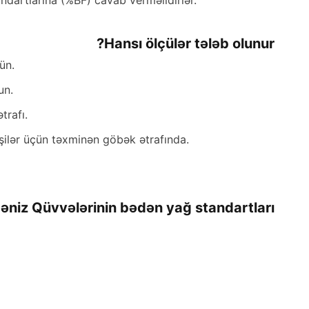
artlarına (%BF) cavab verməlidirlər.
Hansı ölçülər tələb olunur?
ün.
un.
trafı.
işilər üçün təxminən göbək ətrafında.
əniz Qüvvələrinin bədən yağ standartları