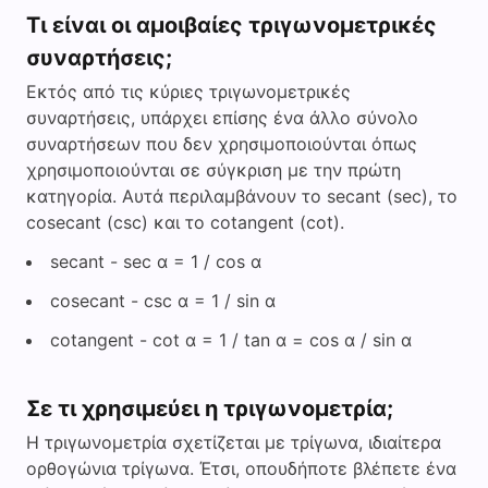
Τι είναι οι αμοιβαίες τριγωνομετρικές
συναρτήσεις;
Εκτός από τις κύριες τριγωνομετρικές
συναρτήσεις, υπάρχει επίσης ένα άλλο σύνολο
συναρτήσεων που δεν χρησιμοποιούνται όπως
χρησιμοποιούνται σε σύγκριση με την πρώτη
κατηγορία. Αυτά περιλαμβάνουν το secant (sec), το
cosecant (csc) και το cotangent (cot).
secant - sec α = 1 / cos α
cosecant - csc α = 1 / sin α
cotangent - cot α = 1 / tan α = cos α / sin α
Σε τι χρησιμεύει η τριγωνομετρία;
Η τριγωνομετρία σχετίζεται με τρίγωνα, ιδιαίτερα
ορθογώνια τρίγωνα. Έτσι, οπουδήποτε βλέπετε ένα