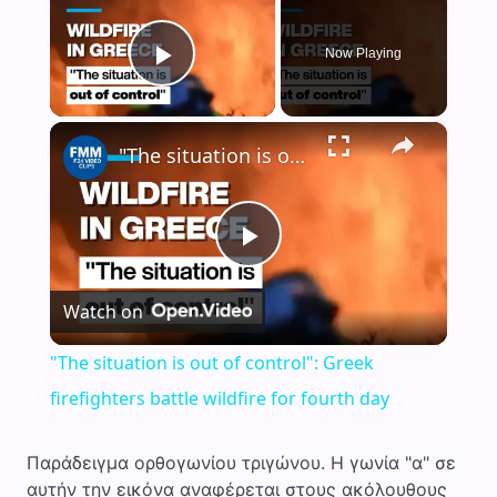
Now Playing
Play Video
×
"The situation is out of control": Greek firefighters battle wildfire for fourth day
P
Watch on
l
"The situation is out of control": Greek
a
firefighters battle wildfire for fourth day
y
Παράδειγμα ορθογωνίου τριγώνου. Η γωνία "α" σε
αυτήν την εικόνα αναφέρεται στους ακόλουθους