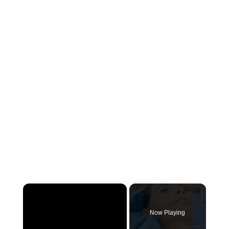
×
Now Playing