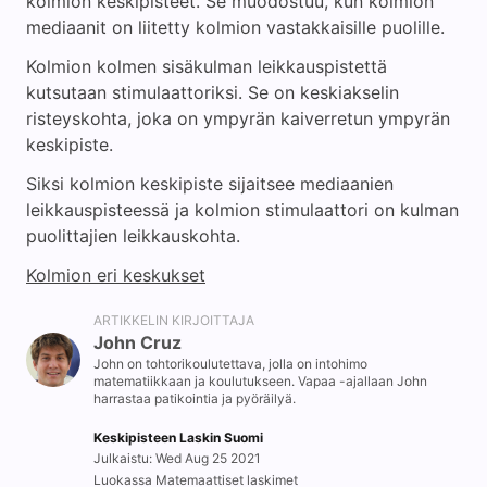
kolmion keskipisteet. Se muodostuu, kun kolmion
mediaanit on liitetty kolmion vastakkaisille puolille.
Kolmion kolmen sisäkulman leikkauspistettä
kutsutaan stimulaattoriksi. Se on keskiakselin
risteyskohta, joka on ympyrän kaiverretun ympyrän
keskipiste.
Siksi kolmion keskipiste sijaitsee mediaanien
leikkauspisteessä ja kolmion stimulaattori on kulman
puolittajien leikkauskohta.
Kolmion eri keskukset
ARTIKKELIN KIRJOITTAJA
John Cruz
John on tohtorikoulutettava, jolla on intohimo
matematiikkaan ja koulutukseen. Vapaa -ajallaan John
harrastaa patikointia ja pyöräilyä.
Keskipisteen Laskin Suomi
Julkaistu: Wed Aug 25 2021
Luokassa Matemaattiset laskimet