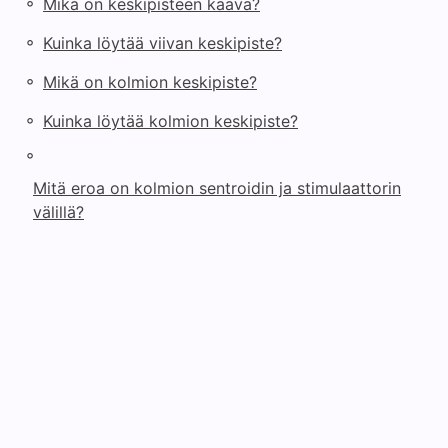
◦
Mikä on keskipisteen kaava?
◦
Kuinka löytää viivan keskipiste?
◦
Mikä on kolmion keskipiste?
◦
Kuinka löytää kolmion keskipiste?
◦
Mitä eroa on kolmion sentroidin ja stimulaattorin
välillä?