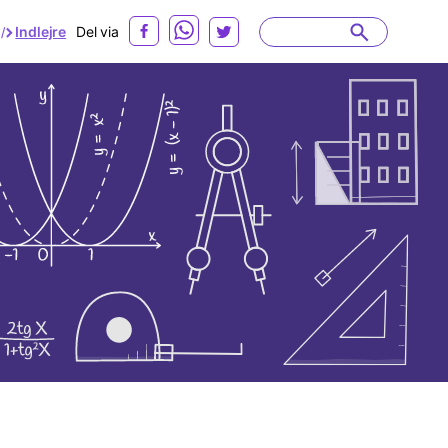
Indlejre
Del via