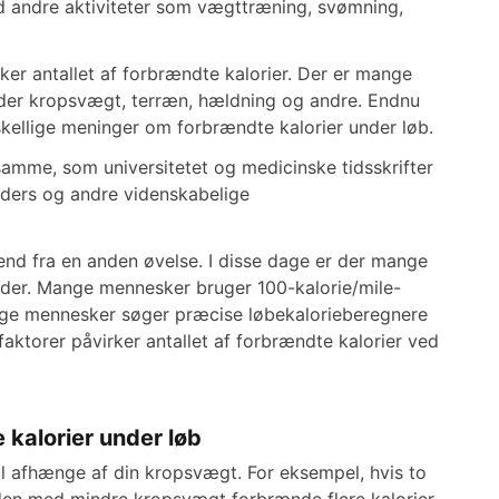
end andre aktiviteter som vægttræning, svømning,
ker antallet af forbrændte kalorier. Der er mange
runder kropsvægt, terræn, hældning og andre. Endnu
rskellige meninger om forbrændte kalorier under løb.
 samme, som universitetet og medicinske tidsskrifter
eders og andre videnskabelige
 end fra en anden øvelse. I disse dage er der mange
nder. Mange mennesker bruger 100-kalorie/mile-
ange mennesker søger præcise løbekalorieberegnere
faktorer påvirker antallet af forbrændte kalorier ved
 kalorier under løb
l afhænge af din kropsvægt. For eksempel, hvis to