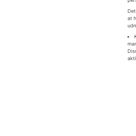
per
Det
at 
udm
man
Dis
akt