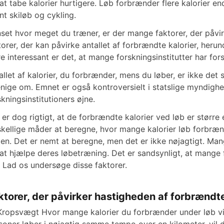
 at tabe kalorier hurtigere. Løb forbrænder flere kalorier 
int skiløb og cykling.
set hvor meget du træner, er der mange faktorer, der påvir
torer, der kan påvirke antallet af forbrændte kalorier, he
e interessant er det, at mange forskningsinstitutter har fo
allet af kalorier, du forbrænder, mens du løber, er ikke det
enige om. Emnet er også kontroversielt i statslige myndigh
skningsinstitutioners øjne.
 er dog rigtigt, at de forbrændte kalorier ved løb er større
skellige måder at beregne, hvor mange kalorier løb forbræ
len. Det er nemt at beregne, men det er ikke nøjagtigt. M
 at hjælpe deres løbetræning. Det er sandsynligt, at mange 
. Lad os undersøge disse faktorer.
ktorer, der påvirker hastigheden af forbrændte
Kropsvægt Hvor mange kalorier du forbrænder under løb vi