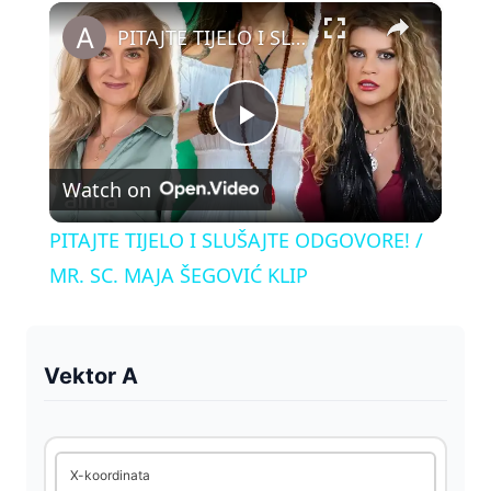
×
Play
Unmute
Fullscreen
PITAJTE TIJELO I SLUŠAJTE ODGOVORE! / MR. SC. MAJA ŠEGOVIĆ KLIP
P
Watch on
l
PITAJTE TIJELO I SLUŠAJTE ODGOVORE! /
a
MR. SC. MAJA ŠEGOVIĆ KLIP
y
Vektor A
V
i
X-koordinata