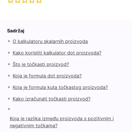
Sadržaj
◦
O kalkulatoru skalarnih proizvoda
◦
Kako koristiti kalkulator dot proizvoda?
◦
Što je točkasti proizvod?
◦
Koja je formula dot proizvoda?
◦
Koja je formula kuta točkastog proizvoda?
◦
Kako izračunati točkasti proizvod?
◦
Koja je razlika između proizvoda s pozitivnim i
negativnim točkama?