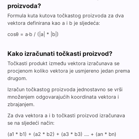
proizvoda?
Formula kuta kutova točkastog proizvoda za dva
vektora definirana kao a i b je sljedeća:
cosθ = a·b / (|a| * |b|)
Kako izračunati točkasti proizvod?
Točkasti produkt između vektora izračunava se
procjenom koliko vektora je usmjereno jedan prema
drugom.
Izračun točkastog proizvoda jednostavno se vrši
množenjem odgovarajućih koordinata vektora i
zbrajanjem.
Za dva vektora a i b točkasti proizvod izračunava
se na sljedeći način:
(a1 * b1) + (a2 * b2) + (a3 * b3) .... + (an * bn)