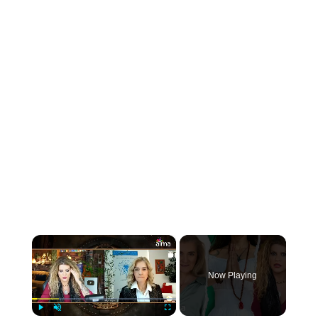
×
Now Playing