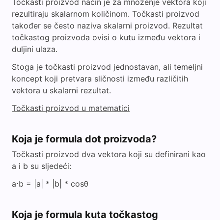
Točkasti proizvod način je za množenje vektora koji
rezultiraju skalarnom količinom. Točkasti proizvod
također se često naziva skalarni proizvod. Rezultat
točkastog proizvoda ovisi o kutu između vektora i
duljini ulaza.
Stoga je točkasti proizvod jednostavan, ali temeljni
koncept koji pretvara sličnosti između različitih
vektora u skalarni rezultat.
Točkasti proizvod u matematici
Koja je formula dot proizvoda?
Točkasti proizvod dva vektora koji su definirani kao
a i b su sljedeći:
a⋅b = |a| * |b| * cosθ
Koja je formula kuta točkastog