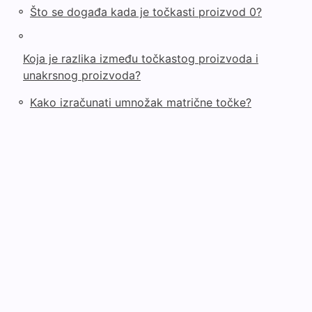
◦
Što se događa kada je točkasti proizvod 0?
◦
Koja je razlika između točkastog proizvoda i
unakrsnog proizvoda?
◦
Kako izračunati umnožak matrične točke?