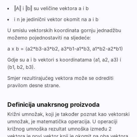
‖A‖ i ‖b‖ su veličine vektora a i b
i n je jedinični vektor okomit na a i b
U smislu vektorskih koordinata gornju jednadžbu
možemo pojednostaviti na sljedeće:
a x b = (a2*b3-a3*b2, a3*b1-a1*b3, a1*b2-a2*b1)
Gdje su a i b vektori s koordinatama (a1, a2, a3) i
(b1, b2, b3).
Smjer rezultirajućeg vektora može se odrediti
pravilom desne strane.
Definicija unakrsnog proizvoda
Križni umnožak, koji je također poznat kao vektorski
umnožak, je matematička operacija. U operaciji
križnog umnoška rezultat umnoška između 2
vektora je novi vektor koji je okomit na oba vektora.