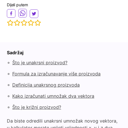
Dijeli putem
Sadržaj
◦
Što je unakrsni proizvod?
◦
Formula za izračunavanje više proizvoda
◦
Definicija unakrsnog proizvoda
◦
Kako izračunati umnožak dva vektora
◦
Što je križni proizvod?
Da biste odredili unakrsni umnožak novog vektora,
u kalkulator morate unijeti vrijednosti x, y i z dva