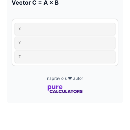
Vector C = A × B
X
Y
Z
napravio s ❤️ autor