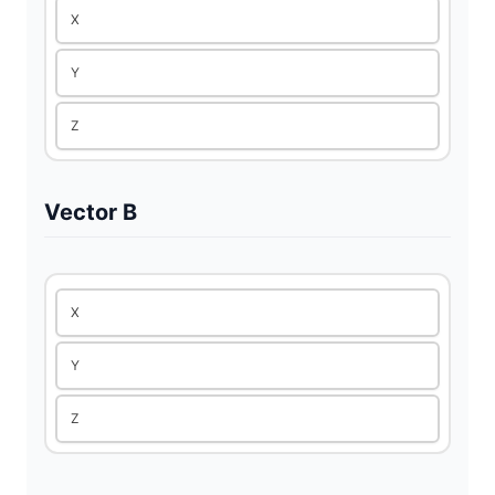
X
Y
Z
Vector B
X
Y
Z