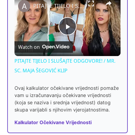
PITAJTE TIJELO I SLUŠAJTE ODGOVORE! / MR. SC. MAJA ŠEGOVIĆ KLIP
P
Watch on
l
PITAJTE TIJELO I SLUŠAJTE ODGOVORE! / MR.
a
SC. MAJA ŠEGOVIĆ KLIP
y
Ovaj kalkulator očekivane vrijednosti pomaže
vam u izračunavanju očekivane vrijednosti
(koja se naziva i srednja vrijednost) datog
V
skupa varijabli s njihovim vjerojatnostima.
Kalkulator Očekivane Vrijednosti
i