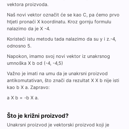
vektora proizvoda.
Naš novi vektor označit će se kao C, pa ćemo prvo
htjeti pronaći X koordinatu. Kroz gornju formulu
nalazimo da je X -4.
Koristeći istu metodu tada nalazimo da su y i z.-4,
odnosno 5.
Napokon, imamo svoj novi vektor iz unakrsnog
umnoška X b od (-4, -4,5)
Važno je imati na umu da je unakrsni proizvod
antikomutativan, što znači da rezultat X X b nije isti
kao b X a. Zapravo:
a X b = -b X a.
Što je križni proizvod?
Unakrsni proizvod je vektorski proizvod koji je