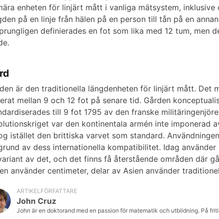
mära enheten för linjärt mått i vanliga mätsystem, inklusiv
e
gden på en linje från hälen på en person till tån på en ann
prungligen definierades en fot som lika med 12 tum, men den
de.
o
rd
den är den traditionella längdenheten för linjärt mått. Det 
ierat mellan 9 och 12 fot på senare tid. Gården konceptualis
ndardiserades till 9 fot 1795 av den franske militäringenj
olutionskriget var den kontinentala armén inte imponerad a
og istället den brittiska varvet som standard. Användningen
grund av dess internationella kompatibilitet. Idag använder 
variant av det, och det finns få återstående områden där g
ien använder centimeter, delar av Asien använder traditionel
ARTIKELFÖRFATTARE
John Cruz
John är en doktorand med en passion för matematik och utbildning. På friti