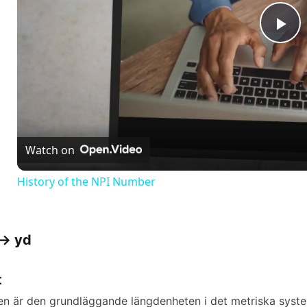
P
l
a
Watch on
y
History of the NPI Number
V
-> yd
i
t
d
en är den grundläggande längdenheten i det metriska syste