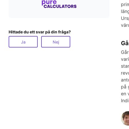
pri
län
Urs
vär
Hittade du ett svar på din fråga?
Ja
Nej
Gå
Går
var
sta
rev
ant
på 
en 
Ind