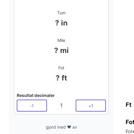
Tum
? in
Mile
? mi
Fot
? ft
Resultat decimaler
Ft 
1
-
1
+
1
Fo
gjord med ❤️ av
Fot