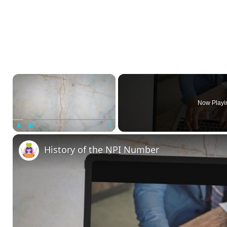
×
Now Playi
Play
Unmute
Fullscreen
History of the NPI Number