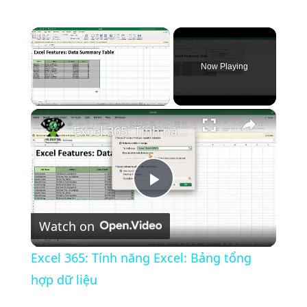
×
Now Playing
×
Unmute
Excel 365: Tính năng Excel: Bảng tổng hợp dữ liệu
P
Watch on
l
Excel 365: Tính năng Excel: Bảng tổng
a
hợp dữ liệu