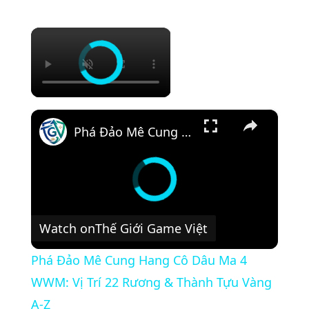
×
×
Phá Đảo Mê Cung Hang Cô Dâu Ma 4 WWM: Vị Trí 22 Rương & Thành Tựu Vàng A-Z
Watch on
Thế Giới Game Việt
Phá Đảo Mê Cung Hang Cô Dâu Ma 4
WWM: Vị Trí 22 Rương & Thành Tựu Vàng
A-Z