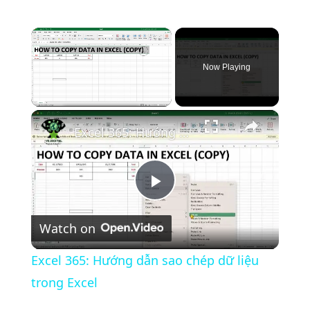
×
Now Playing
×
Unmute
Excel 365: Hướng dẫn sao chép dữ liệu trong Excel
P
Watch on
l
Excel 365: Hướng dẫn sao chép dữ liệu
a
trong Excel