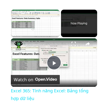
×
Now Playing
×
Unmute
Excel 365: Tính năng Excel: Bảng tổng hợp dữ liệu
P
Watch on
l
Excel 365: Tính năng Excel: Bảng tổng
a
hợp dữ liệu