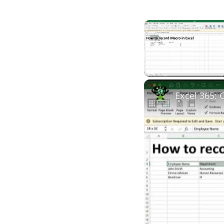
Unmute
Excel 365: 