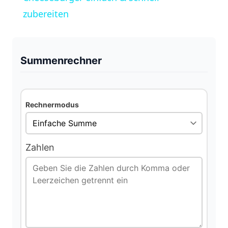
a
zubereiten
y
Summenrechner
V
i
Rechnermodus
d
Zahlen
e
o