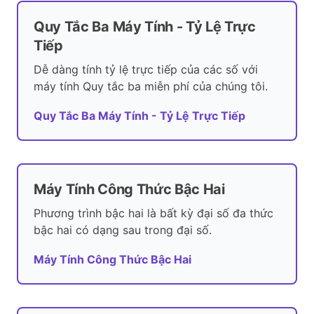
Quy Tắc Ba Máy Tính - Tỷ Lệ Trực
Tiếp
Dễ dàng tính tỷ lệ trực tiếp của các số với
máy tính Quy tắc ba miễn phí của chúng tôi.
Quy Tắc Ba Máy Tính - Tỷ Lệ Trực Tiếp
Máy Tính Công Thức Bậc Hai
Phương trình bậc hai là bất kỳ đại số đa thức
bậc hai có dạng sau trong đại số.
Máy Tính Công Thức Bậc Hai