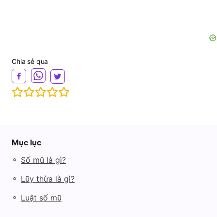
Chia sẻ qua
Mục lục
◦
Số mũ là gì?
◦
Lũy thừa là gì?
◦
Luật số mũ