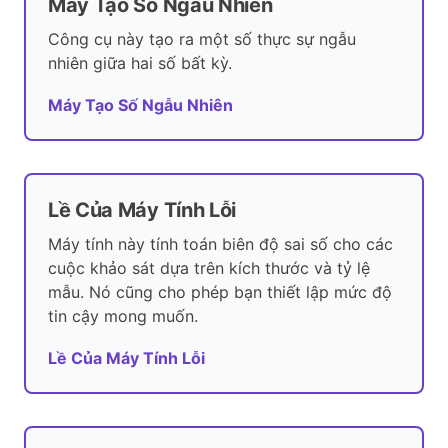
Máy Tạo Số Ngẫu Nhiên
Công cụ này tạo ra một số thực sự ngẫu
nhiên giữa hai số bất kỳ.
Máy Tạo Số Ngẫu Nhiên
Lề Của Máy Tính Lỗi
Máy tính này tính toán biên độ sai số cho các
cuộc khảo sát dựa trên kích thước và tỷ lệ
mẫu. Nó cũng cho phép bạn thiết lập mức độ
tin cậy mong muốn.
Lề Của Máy Tính Lỗi