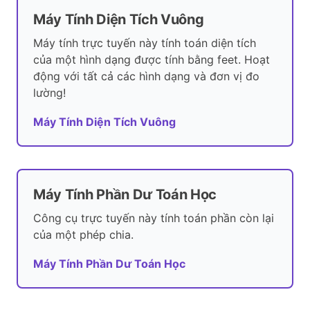
Máy Tính Diện Tích Vuông
Máy tính trực tuyến này tính toán diện tích
của một hình dạng được tính bằng feet. Hoạt
động với tất cả các hình dạng và đơn vị đo
lường!
Máy Tính Diện Tích Vuông
Máy Tính Phần Dư Toán Học
Công cụ trực tuyến này tính toán phần còn lại
của một phép chia.
Máy Tính Phần Dư Toán Học