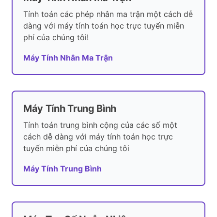
Tính toán các phép nhân ma trận một cách dễ
dàng với máy tính toán học trực tuyến miễn
phí của chúng tôi!
Máy Tính Nhân Ma Trận
Máy Tính Trung Bình
Tính toán trung bình cộng của các số một
cách dễ dàng với máy tính toán học trực
tuyến miễn phí của chúng tôi
Máy Tính Trung Bình