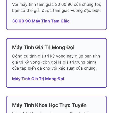
Với máy tính tam giác 30 60 90 của chúng tôi,
bạn có thể giải được tam giác vuông đặc biệt.
30 60 90 Máy Tính Tam Giác
Máy Tính Giá Trị Mong Đợi
Công cụ tính giá trị kỳ vọng này giúp bạn tính
giá trị kỳ vọng (còn gọi là giá trị trung bình)
của tập biến đã cho với xác suất của chúng.
Máy Tính Giá Trị Mong Đợi
Máy Tính Khoa Học Trực Tuyến