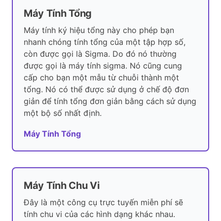
Máy Tính Tổng
Máy tính ký hiệu tổng này cho phép bạn
nhanh chóng tính tổng của một tập hợp số,
còn được gọi là Sigma. Do đó nó thường
được gọi là máy tính sigma. Nó cũng cung
cấp cho bạn một mẫu từ chuỗi thành một
tổng. Nó có thể được sử dụng ở chế độ đơn
giản để tính tổng đơn giản bằng cách sử dụng
một bộ số nhất định.
Máy Tính Tổng
Máy Tính Chu Vi
Đây là một công cụ trực tuyến miễn phí sẽ
tính chu vi của các hình dạng khác nhau.