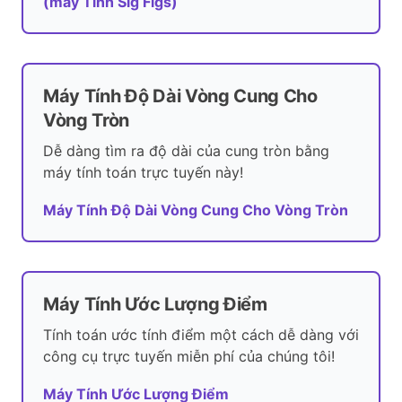
(máy Tính Sig Figs)
Máy Tính Độ Dài Vòng Cung Cho
Vòng Tròn
Dễ dàng tìm ra độ dài của cung tròn bằng
máy tính toán trực tuyến này!
Máy Tính Độ Dài Vòng Cung Cho Vòng Tròn
Máy Tính Ước Lượng Điểm
Tính toán ước tính điểm một cách dễ dàng với
công cụ trực tuyến miễn phí của chúng tôi!
Máy Tính Ước Lượng Điểm