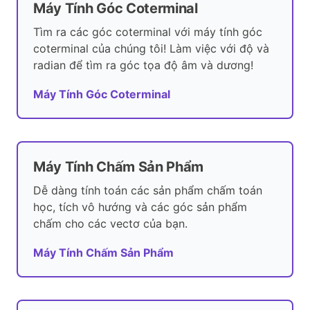
Máy Tính Góc Coterminal
Tìm ra các góc coterminal với máy tính góc
coterminal của chúng tôi! Làm việc với độ và
radian để tìm ra góc tọa độ âm và dương!
Máy Tính Góc Coterminal
Máy Tính Chấm Sản Phẩm
Dễ dàng tính toán các sản phẩm chấm toán
học, tích vô hướng và các góc sản phẩm
chấm cho các vectơ của bạn.
Máy Tính Chấm Sản Phẩm