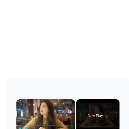
×
Now Playing