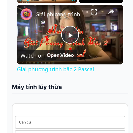
×
Play
Unmute
Fullscreen
Giải phương trình bậc 2 Pascal
P
Watch on
l
Giải phương trình bậc 2 Pascal
a
Máy tính lũy thừa
y
V
Căn cứ
i