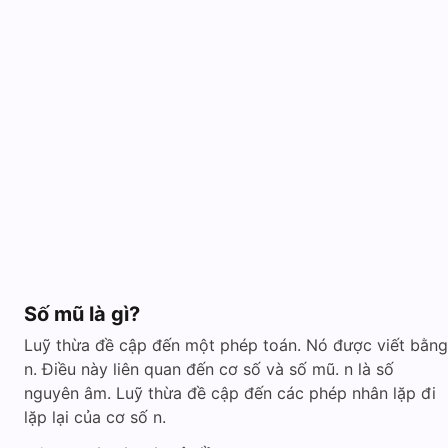
Số mũ là gì?
Luỹ thừa đề cập đến một phép toán. Nó được viết bằng
n. Điều này liên quan đến cơ số và số mũ. n là số
nguyên âm. Luỹ thừa đề cập đến các phép nhân lặp đi
lặp lại của cơ số n.