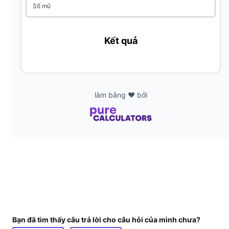
Số mũ
d
Kết quả
e
o
làm bằng ❤️ bởi
Bạn đã tìm thấy câu trả lời cho câu hỏi của mình chưa?