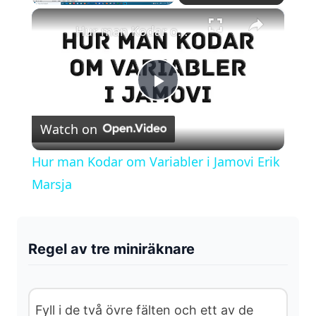
×
Play
Unmute
Fullscreen
Hur man Kodar om Variabler i Jamovi Erik Marsja
P
Watch on
l
Hur man Kodar om Variabler i Jamovi Erik
a
Marsja
y
Regel av tre miniräknare
V
i
Fyll i de två övre fälten och ett av de