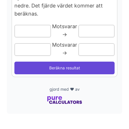
nedre. Det fjärde värdet kommer att
beräknas.
d
Motsvarar
e
→
Motsvarar
o
→
Beräkna resultat
gjord med ❤️ av