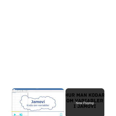
×
Now Playing