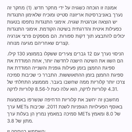
אמונה זו הוכחה כשגויה על ידי מחקר חדש. (1) מחקר זה
נערך באוניברסיטת אריזונה סטייט ומוכיח שלאימון התנגדות
יש הוצאה אנרגטית שגויה. אימוני התנגדות נתפסו בטעות
כפעילות איטית והדרגתית בשיטה הקודמת. אימוני התנגדות
יכולים להתבצע תוך דקות ספורות. הם מספקים פרצי אנרגיה
קצרים שאחריהם מגיעה מנוחה.
הניסוי נערך עם 12 גברים צעירים ששקלו בממוצע 130 קילו.
הם השוו את השיטה הישנה לחדשה יותר, אחת המודדת את
ספיגת החמצן בזמן פעילות גופנית והשנייה המודדת את
ספיגת החמצן בזמן ההתאוששות. התברר כי שכיבות סמיכה
צרכו יותר קלוריות ממה שחשבו בעבר. מממוצע התחלתי של
4.31 קלוריות לדקה, הוא עלה כעת ל-8.56 קלוריות לדקה.
מחשבון זה יחשב את קלוריות הדחיפה שנשרפו באמצעות
ערך METs באוסף הפעילויות הגופניות לשנת 2011. שכיבות
סמיכה במאמץ נמרץ הן בעלות ערך METs של 8.0 ומאמץ
מתון של 3.8.
השתמש בנוסחה זו: