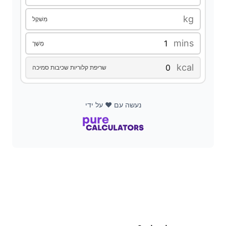
kg
מִשׁקָל
mins
מֶשֶׁך
kcal
שריפת קלוריות שכיבות סמיכה
נעשה עם ❤️ על ידי