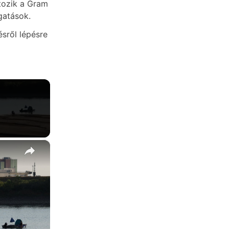
tozik a Gram
gatások.
sről lépésre
×