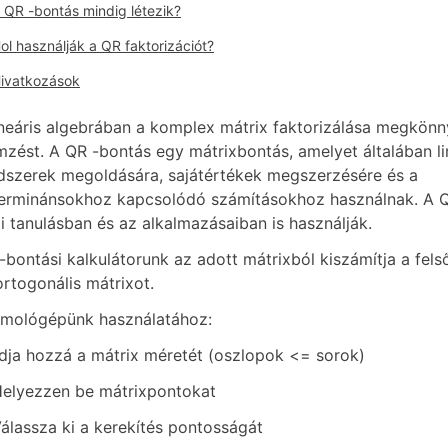
 QR -bontás mindig létezik?
ol használják a QR faktorizációt?
ivatkozások
ineáris algebrában a komplex mátrix faktorizálása megkönny
mzést. A QR -bontás egy mátrixbontás, amelyet általában li
dszerek megoldására, sajátértékek megszerzésére és a
erminánsokhoz kapcsolódó számításokhoz használnak. A Q
i tanulásban és az alkalmazásaiban is használják.
-bontási kalkulátorunk az adott mátrixból kiszámítja a fe
ortogonális mátrixot.
mológépünk használatához:
Adja hozzá a mátrix méretét (oszlopok <= sorok)
Helyezzen be mátrixpontokat
Válassza ki a kerekítés pontosságát