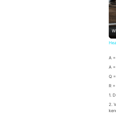
W
Hea
A =
A =
Q =
R =
1. 
2. 
ker