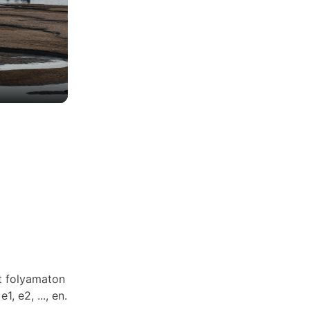
t folyamaton
 e2, ..., en.