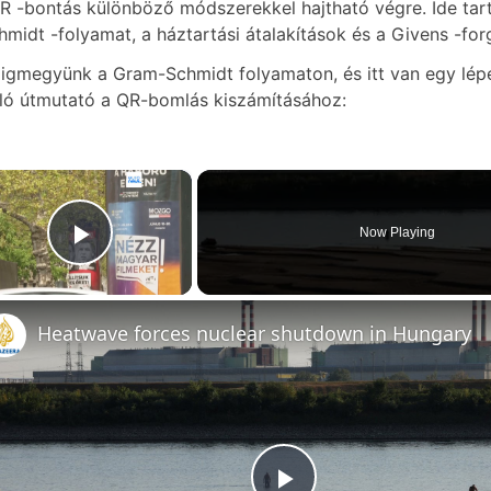
R -bontás különböző módszerekkel hajtható végre. Ide tar
hmidt -folyamat, a háztartási átalakítások és a Givens -for
igmegyünk a Gram-Schmidt folyamaton, és itt van egy lépé
ló útmutató a QR-bomlás kiszámításához:
×
Now Playing
Play Video
Heatwave forces nuclear shutdown in Hungary