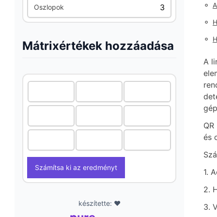
◦
A
Oszlopok
◦
H
◦
H
Mátrixértékek hozzáadása
A l
ele
ren
det
gép
QR 
és 
Szá
Számítsa ki az eredményt
1. 
2. 
készítette: ❤️
3. 