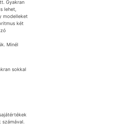
tt. Gyakran
s lehet,
y modelleket
ritmus két
azó
ük. Minél
akran sokkal
sajátértékek
k számával.