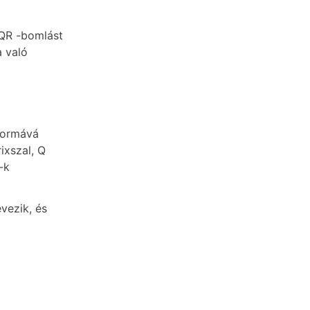
 QR -bomlást
a való
formává
ixszal, Q
-k
vezik, és