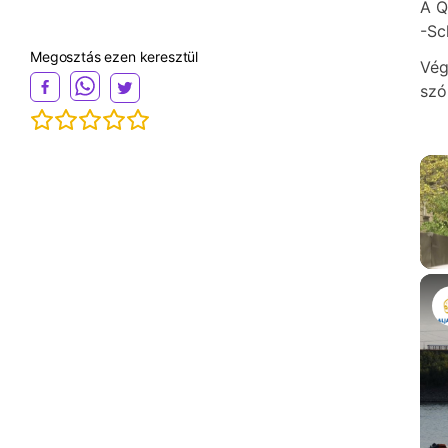
A Q
-Sc
Megosztás ezen keresztül
Vég
szó