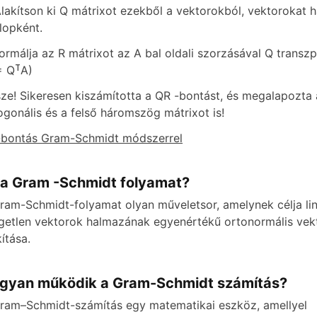
Alakítson ki Q mátrixot ezekből a vektorokból, vektorokat 
lopként.
o
Formálja az R mátrixot az A bal oldali szorzásával Q transz
= QᵀA)
ze! Sikeresen kiszámította a QR -bontást, és megalapozta
ogonális és a felső háromszög mátrixot is!
bontás Gram-Schmidt módszerrel
 a Gram -Schmidt folyamat?
ram-Schmidt-folyamat olyan műveletsor, amelynek célja lin
getlen vektorok halmazának egyenértékű ortonormális vek
kítása.
gyan működik a Gram-Schmidt számítás?
ram–Schmidt-számítás egy matematikai eszköz, amellyel