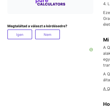
4. 
Eze
Gra
éle
Megtaláltad a választ a kérdésedre?
Igen
Nem
Mi
A Q
ala
egy
tra
A Q
ált
A Q
Ho