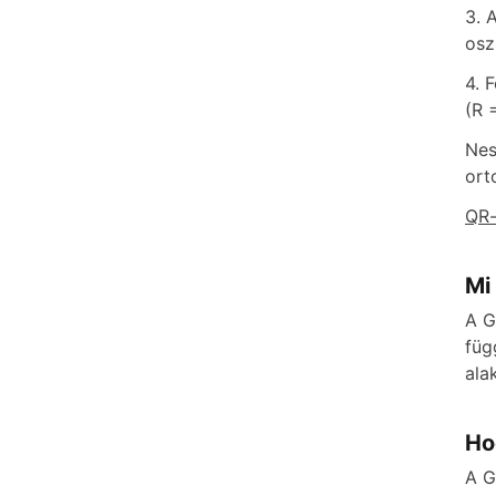
3. 
osz
4. 
(R 
Nes
ort
QR-
Mi
A G
füg
ala
Ho
A G