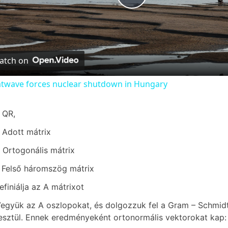
P
l
atch on
a
twave forces nuclear shutdown in Hungary
y
 QR,
V
 Adott mátrix
 Ortogonális mátrix
i
 Felső háromszög mátrix
Definiálja az A mátrixot
d
Vegyük az A oszlopokat, és dolgozzuk fel a Gram – Schmid
esztül. Ennek eredményeként ortonormális vektorokat kap: e1,
e