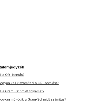
talomjegyzék
i a QR -bontás?
ogyan kell kiszámítani a QR -bomlást?
i a Gram -Schmidt folyamat?
ogyan működik a Gram-Schmidt számítás?