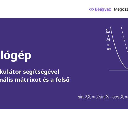
Beágyaz
Megoszt
ológép
kulátor segítségével
lis mátrixot és a felső