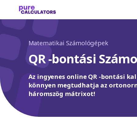
Matematikai Számológépek
QR -bontási Szám
Az ingyenes online QR -bontási kal
könnyen megtudhatja az ortonormá
háromszög mátrixot!