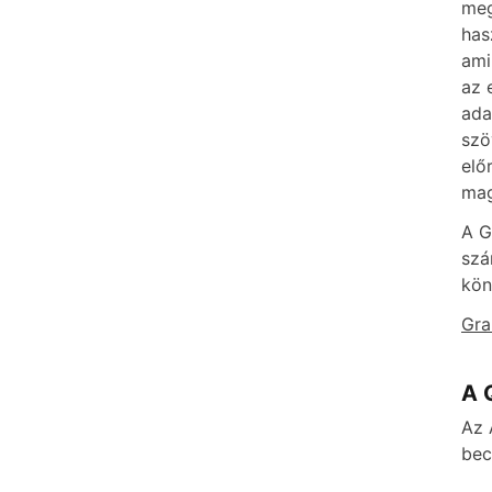
meg
has
ami
az 
ada
szö
elő
mag
A G
szá
kön
Gra
A 
Az 
bec