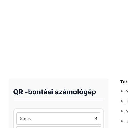
Tar
QR -bontási számológép
◦
M
◦
H
◦
M
Sorok
◦
H