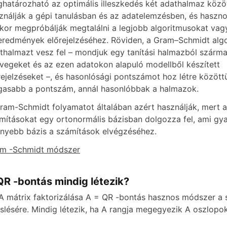
határozható az optimális illeszkedés két adathalmaz közö
ználják a gépi tanulásban és az adatelemzésben, és haszno
kor megpróbálják megtalálni a legjobb algoritmusokat vag
eredmények előrejelzéséhez. Röviden, a Gram–Schmidt algo
thalmazt vesz fel – mondjuk egy tanítási halmazból szárm
vegeket és az ezen adatokon alapuló modellből készített
rejelzéseket –, és hasonlósági pontszámot hoz létre között
asabb a pontszám, annál hasonlóbbak a halmazok.
ram-Schmidt folyamatot általában azért használják, mert a
mításokat egy ortonormális bázisban dolgozza fel, ami gy
nyebb bázis a számítások elvégzéséhez.
m -Schmidt módszer
QR -bontás mindig létezik?
A mátrix faktorizálása A = QR -bontás hasznos módszer a 
slésére. Mindig létezik, ha A rangja megegyezik A oszlopo