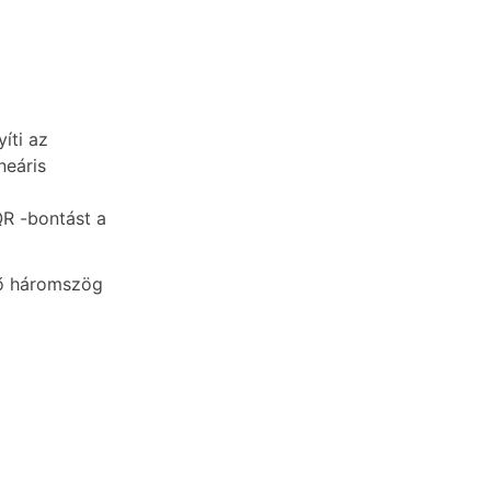
íti az
neáris
R -bontást a
lső háromszög