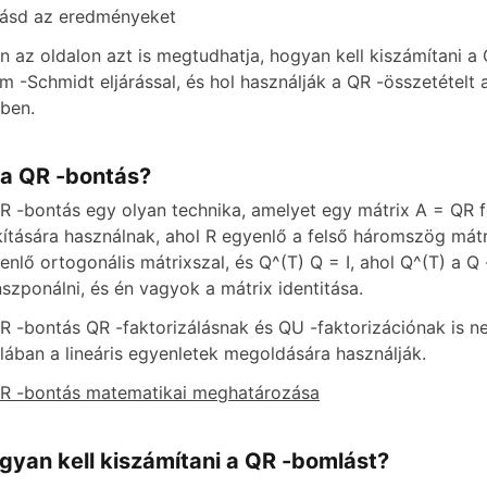
Lásd az eredményeket
n az oldalon azt is megtudhatja, hogyan kell kiszámítani a
m -Schmidt eljárással, és hol használják a QR -összetételt 
tben.
 a QR -bontás?
R -bontás egy olyan technika, amelyet egy mátrix A = QR 
kítására használnak, ahol R egyenlő a felső háromszög mátr
enlő ortogonális mátrixszal, és Q^(T) Q = I, ahol Q^(T) a Q 
nszponálni, és én vagyok a mátrix identitása.
R -bontás QR -faktorizálásnak és QU -faktorizációnak is ne
alában a lineáris egyenletek megoldására használják.
R -bontás matematikai meghatározása
gyan kell kiszámítani a QR -bomlást?