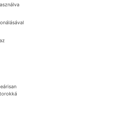
használva
ponálásával
 az
eárisan
torokká