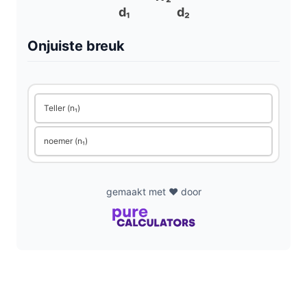
V
d₁
d₂
i
Onjuiste breuk
d
Teller (n₁)
e
noemer (n₁)
o
gemaakt met ❤️ door