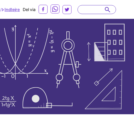
Indlejre
Del via