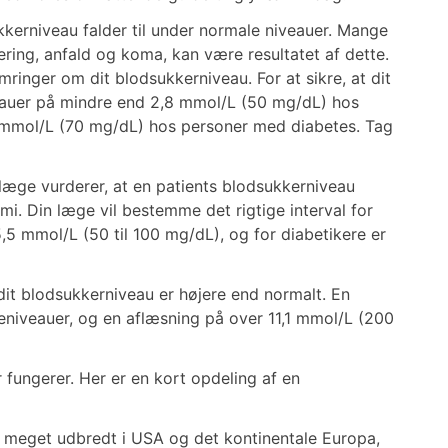
ukkerniveau falder til under normale niveauer. Mange
ring, anfald og koma, kan være resultatet af dette.
ringer om dit blodsukkerniveau. For at sikre, at dit
veauer på mindre end 2,8 mmol/L (50 mg/dL) hos
mmol/L (70 mg/dL) hos personer med diabetes. Tag
læge vurderer, at en patients blodsukkerniveau
i. Din læge vil bestemme det rigtige interval for
5,5 mmol/L (50 til 100 mg/dL), og for diabetikere er
 dit blodsukkerniveau er højere end normalt. En
seniveauer, og en aflæsning på over 11,1 mmol/L (200
ungerer. Her er en kort opdeling af en
er meget udbredt i USA og det kontinentale Europa,