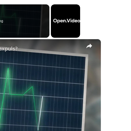
ng
×
axpuls?