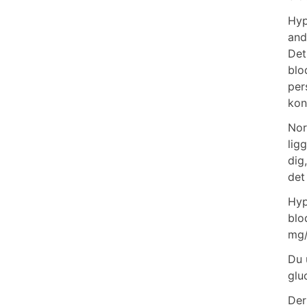
Hyp
and
Det
blo
per
kon
Nor
lig
dig
det
Hyp
blo
mg/
Du 
glu
Der