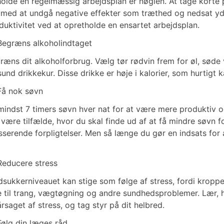
holde en regelmæssig arbejdsplan er nøglen. At tage korte
 med at undgå negative effekter som træthed og nedsat yd
duktivitet ved at opretholde en ensartet arbejdsplan.
Begræns alkoholindtaget
ræns dit alkoholforbrug. Vælg tør rødvin frem for øl, søde 
sund drikkekur. Disse drikke er høje i kalorier, som hurtigt 
Få nok søvn
mindst 7 timers søvn hver nat for at være mere produktiv og
 være tilfælde, hvor du skal finde ud af at få mindre søvn f
sserende forpligtelser. Men så længe du gør en indsats for 
Reducere stress
dsukkerniveauet kan stige som følge af stress, fordi krop
e til trang, vægtøgning og andre sundhedsproblemer. Lær, 
årsaget af stress, og tag styr på dit helbred.
Følg din læges råd