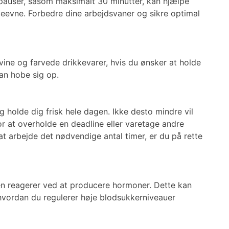
 pauser, såsom maksimalt 30 minutter, kan hjælpe
eevne. Forbedre dine arbejdsvaner og sikre optimal
vine og farvede drikkevarer, hvis du ønsker at holde
kan hobe sig op.
 holde dig frisk hele dagen. Ikke desto mindre vil
or at overholde en deadline eller varetage andre
at arbejde det nødvendige antal timer, er du på rette
pen reagerer ved at producere hormoner. Dette kan
hvordan du regulerer høje blodsukkerniveauer