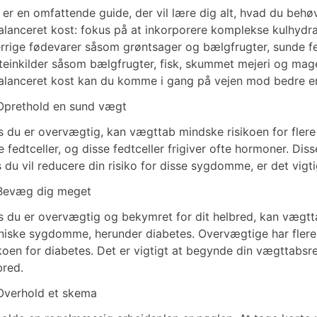
 er en omfattende guide, der vil lære dig alt, hvad du beh
alanceret kost: fokus på at inkorporere komplekse kulhydra
errige fødevarer såsom grøntsager og bælgfrugter, sunde fe
teinkilder såsom bælgfrugter, fisk, skummet mejeri og mag
alanceret kost kan du komme i gang på vejen mod bedre ern
Oprethold en sund vægt
s du er overvægtig, kan vægttab mindske risikoen for fl
re fedtceller, og disse fedtceller frigiver ofte hormoner. Di
s du vil reducere din risiko for disse sygdomme, er det vigt
Bevæg dig meget
s du er overvægtig og bekymret for dit helbred, kan vægtta
niske sygdomme, herunder diabetes. Overvægtige har flere 
ikoen for diabetes. Det er vigtigt at begynde din vægttabsre
bred.
Overhold et skema