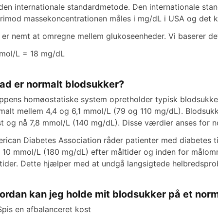
den internationale standardmetode. Den internationale stand
rimod massekoncentrationen måles i mg/dL i USA og det kont
 er nemt at omregne mellem glukoseenheder. Vi baserer det
mol/L = 18 mg/dL
ad er normalt blodsukker?
ppens homøostatiske system opretholder typisk blodsukkern
malt mellem 4,4 og 6,1 mmol/L (79 og 110 mg/dL). Blodsukke
st og nå 7,8 mmol/L (140 mg/dL). Disse værdier anses for 
rican Diabetes Association råder patienter med diabetes ti
 10 mmol/L (180 mg/dL) efter måltider og inden for målområd
tider. Dette hjælper med at undgå langsigtede helbredspro
ordan kan jeg holde mit blodsukker på et norm
Spis en afbalanceret kost