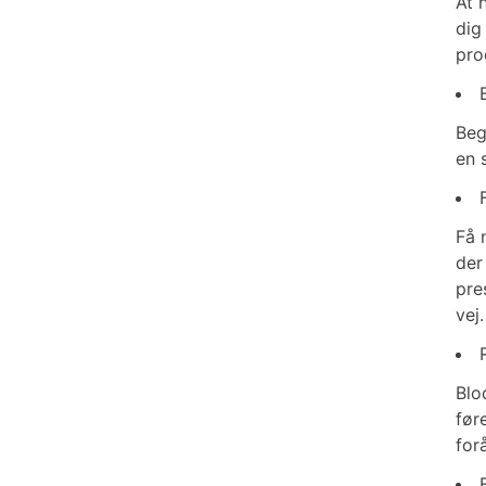
At 
dig
pro
Beg
en 
Få 
der
pre
vej.
Blo
før
for