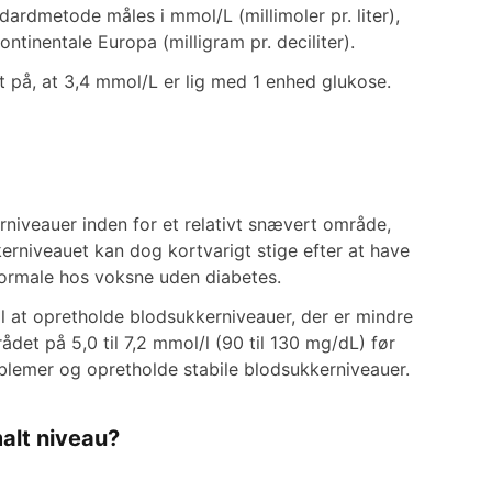
ardmetode måles i mmol/L (millimoler pr. liter),
inentale Europa (milligram pr. deciliter).
 på, at 3,4 mmol/L er lig med 1 enhed glukose.
iveauer inden for et relativt snævert område,
rniveauet kan dog kortvarigt stige efter at have
normale hos voksne uden diabetes.
l at opretholde blodsukkerniveauer, der er mindre
et på 5,0 til 7,2 mmol/l (90 til 130 mg/dL) før
blemer og opretholde stabile blodsukkerniveauer.
alt niveau?