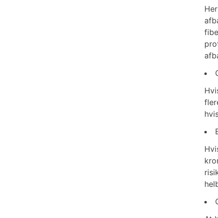
Her
afb
fib
pro
afb
Hvi
fle
hvi
Hvi
kro
ris
hel