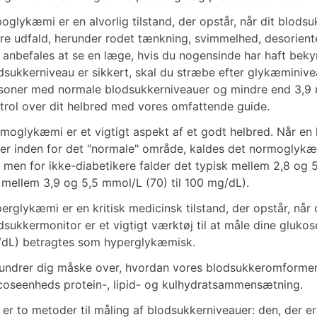
oglykæmi er en alvorlig tilstand, der opstår, når dit blods
re udfald, herunder rodet tænkning, svimmelhed, desoriente
 anbefales at se en læge, hvis du nogensinde har haft bekym
dsukkerniveau er sikkert, skal du stræbe efter glykæmini
soner med normale blodsukkerniveauer og mindre end 3,9 
trol over dit helbred med vores omfattende guide.
moglykæmi er et vigtigt aspekt af et godt helbred. Når en 
ger inden for det "normale" område, kaldes det normoglykæm
, men for ikke-diabetikere falder det typisk mellem 2,8 og 
 mellem 3,9 og 5,5 mmol/L (70) til 100 mg/dL).
erglykæmi er en kritisk medicinsk tilstand, der opstår, når
dsukkermonitor er et vigtigt værktøj til at måle dine gluko
dL) betragtes som hyperglykæmisk.
undrer dig måske over, hvordan vores blodsukkeromformer f
coseenheds protein-, lipid- og kulhydratsammensætning.
 er to metoder til måling af blodsukkerniveauer: den, der 