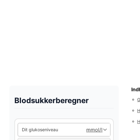
Ind
Blodsukkerberegner
◦
G
◦
H
◦
H
Dit glukoseniveau