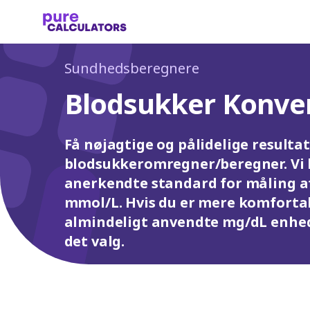
Sundhedsberegnere
Blodsukker Konve
Få nøjagtige og pålidelige result
blodsukkeromregner/beregner. Vi 
anerkendte standard for måling af
mmol/L. Hvis du er mere komforta
almindeligt anvendte mg/dL enhed,
det valg.