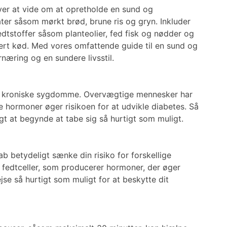
øver at vide om at opretholde en sund og
ter såsom mørkt brød, brune ris og gryn. Inkluder
dtstoffer såsom planteolier, fed fisk og nødder og
ert kød. Med vores omfattende guide til en sund og
æring og en sundere livsstil.
ere kroniske sygdomme. Overvægtige mennesker har
sse hormoner øger risikoen for at udvikle diabetes. Så
igt at begynde at tabe sig så hurtigt som muligt.
b betydeligt sænke din risiko for forskellige
fedtceller, som producerer hormoner, der øger
jse så hurtigt som muligt for at beskytte dit