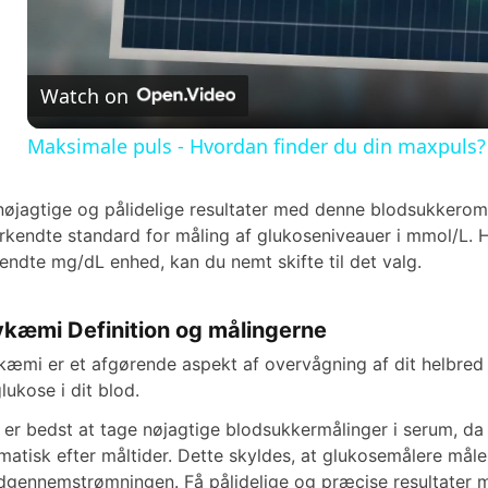
a
Watch on
y
Maksimale puls - Hvordan finder du din maxpuls?
V
nøjagtige og pålidelige resultater med denne blodsukkeromr
rkendte standard for måling af glukoseniveauer i mmol/L. 
i
endte mg/dL enhed, kan du nemt skifte til det valg.
d
ykæmi Definition og målingerne
kæmi er et afgørende aspekt af overvågning af dit helbred 
e
glukose i dit blod.
 er bedst at tage nøjagtige blodsukkermålinger i serum, da 
o
matisk efter måltider. Dette skyldes, at glukosemålere måler
dgennemstrømningen. Få pålidelige og præcise resultater m