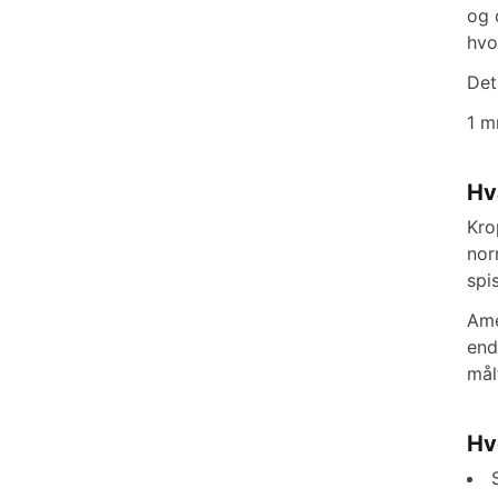
og 
hvo
Det
1 m
Hv
Kro
nor
spi
Ame
end
mål
Hv