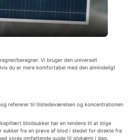
egner/beregner. Vi bruger den universelt
Hvis du er mere komfortabel med den almindeligt
og refererer til tilstedeværelsen og koncentrationen
kapillært blodsukker har en tendens til at stige
 sukker fra en prøve af blod i stedet for direkte fra
ed vores omfattende guide til glykæmi i dag.