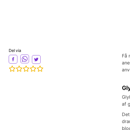
Del via
Få 
ane
anv
Gl
Gly
af 
Det
dra
blo