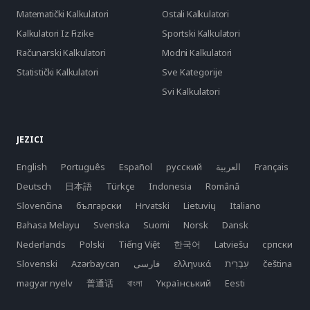
Matematički Kalkulatori
Ostali Kalkulatori
Kalkulatori Iz Fizike
Sportski Kalkulatori
Računarski Kalkulatori
Modni Kalkulatori
Statistički Kalkulatori
Sve Kategorije
Svi Kalkulatori
JEZICI
English
Português
Español
русский
العربية
Français
Deutsch
日本語
Türkçe
Indonesia
Română
Slovenčina
български
Hrvatski
Lietuvių
Italiano
Bahasa Melayu
Svenska
Suomi
Norsk
Dansk
Nederlands
Polski
Tiếng Việt
한국어
Latviešu
српски
Slovenski
Azərbaycan
فارسی
ελληνικά
čeština
magyar nyelv
普通话
বাংলা
Yкраїнський
Eesti