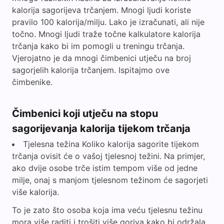
kalorija sagorijeva trčanjem. Mnogi ljudi koriste
pravilo 100 kalorija/milju. Lako je izračunati, ali nije
točno. Mnogi ljudi traže točne kalkulatore kalorija
trčanja kako bi im pomogli u treningu trčanja.
Vjerojatno je da mnogi čimbenici utječu na broj
sagorjelih kalorija trčanjem. Ispitajmo ove
čimbenike.
Čimbenici koji utječu na stopu
sagorijevanja kalorija tijekom trčanja
Tjelesna težina Koliko kalorija sagorite tijekom
trčanja ovisit će o vašoj tjelesnoj težini. Na primjer,
ako dvije osobe trče istim tempom više od jedne
milje, onaj s manjom tjelesnom težinom će sagorjeti
više kalorija.
To je zato što osoba koja ima veću tjelesnu težinu
mora više raditi i trošiti više goriva kako bi održala