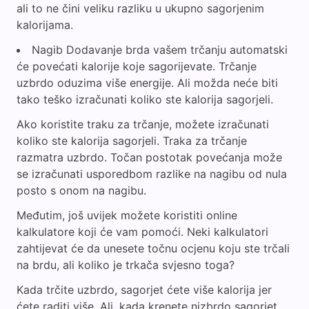
ali to ne čini veliku razliku u ukupno sagorjenim
kalorijama.
Nagib Dodavanje brda vašem trčanju automatski
će povećati kalorije koje sagorijevate. Trčanje
uzbrdo oduzima više energije. Ali možda neće biti
tako teško izračunati koliko ste kalorija sagorjeli.
Ako koristite traku za trčanje, možete izračunati
koliko ste kalorija sagorjeli. Traka za trčanje
razmatra uzbrdo. Točan postotak povećanja može
se izračunati usporedbom razlike na nagibu od nula
posto s onom na nagibu.
Međutim, još uvijek možete koristiti online
kalkulatore koji će vam pomoći. Neki kalkulatori
zahtijevat će da unesete točnu ocjenu koju ste trčali
na brdu, ali koliko je trkača svjesno toga?
Kada trčite uzbrdo, sagorjet ćete više kalorija jer
ćete raditi više. Ali, kada krenete nizbrdo sagorjet