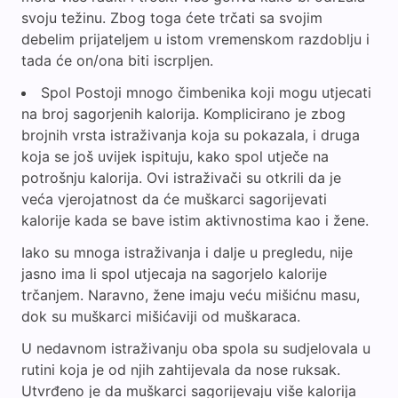
svoju težinu. Zbog toga ćete trčati sa svojim
debelim prijateljem u istom vremenskom razdoblju i
tada će on/ona biti iscrpljen.
Spol Postoji mnogo čimbenika koji mogu utjecati
na broj sagorjenih kalorija. Komplicirano je zbog
brojnih vrsta istraživanja koja su pokazala, i druga
koja se još uvijek ispituju, kako spol utječe na
potrošnju kalorija. Ovi istraživači su otkrili da je
veća vjerojatnost da će muškarci sagorijevati
kalorije kada se bave istim aktivnostima kao i žene.
Iako su mnoga istraživanja i dalje u pregledu, nije
jasno ima li spol utjecaja na sagorjelo kalorije
trčanjem. Naravno, žene imaju veću mišićnu masu,
dok su muškarci mišićaviji od muškaraca.
U nedavnom istraživanju oba spola su sudjelovala u
rutini koja je od njih zahtijevala da nose ruksak.
Utvrđeno je da muškarci sagorijevaju više kalorija