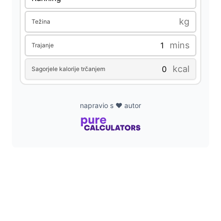
d
kg
Težina
e
mins
Trajanje
kcal
Sagorjele kalorije trčanjem
o
napravio s ❤️ autor