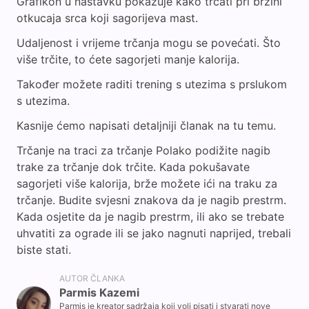
Grafikon u nastavku pokazuje kako trčati pri brzini
otkucaja srca koji sagorijeva mast.
Udaljenost i vrijeme trčanja mogu se povećati. Što
više trčite, to ćete sagorjeti manje kalorija.
Također možete raditi trening s utezima s prslukom
s utezima.
Kasnije ćemo napisati detaljniji članak na tu temu.
Trčanje na traci za trčanje Polako podižite nagib
trake za trčanje dok trčite. Kada pokušavate
sagorjeti više kalorija, brže možete ići na traku za
trčanje. Budite svjesni znakova da je nagib prestrm.
Kada osjetite da je nagib prestrm, ili ako se trebate
uhvatiti za ograde ili se jako nagnuti naprijed, trebali
biste stati.
AUTOR ČLANKA
Parmis Kazemi
Parmis je kreator sadržaja koji voli pisati i stvarati nove