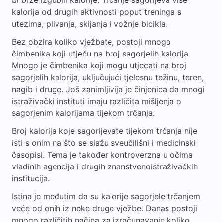
bi brže izgubili kalorije. Trčanje sagorijeva više
kalorija od drugih aktivnosti poput treninga s
utezima, plivanja, skijanja i vožnje bicikla.
Bez obzira koliko vježbate, postoji mnogo
čimbenika koji utječu na broj sagorjelih kalorija.
Mnogo je čimbenika koji mogu utjecati na broj
sagorjelih kalorija, uključujući tjelesnu težinu, teren,
nagib i druge. Još zanimljivija je činjenica da mnogi
istraživački instituti imaju različita mišljenja o
sagorjenim kalorijama tijekom trčanja.
Broj kalorija koje sagorijevate tijekom trčanja nije
isti s onim na što se slažu sveučilišni i medicinski
časopisi. Tema je također kontroverzna u očima
vladinih agencija i drugih znanstvenoistraživačkih
institucija.
Istina je međutim da su kalorije sagorjele trčanjem
veće od onih iz neke druge vježbe. Danas postoji
mnogo različitih načina za izračunavanje koliko