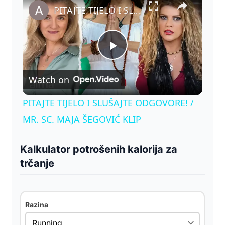
PITAJTE TIJELO I SLUŠAJTE ODGOVORE! / MR. SC. MAJA ŠEGOVIĆ KLIP
P
Watch on
l
PITAJTE TIJELO I SLUŠAJTE ODGOVORE! /
a
MR. SC. MAJA ŠEGOVIĆ KLIP
y
Kalkulator potrošenih kalorija za
trčanje
V
Razina
i