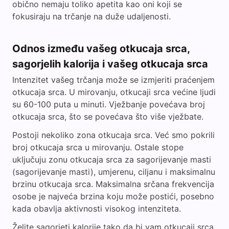
obično nemaju toliko apetita kao oni koji se
fokusiraju na trčanje na duže udaljenosti.
Odnos između vašeg otkucaja srca,
sagorjelih kalorija i vašeg otkucaja srca
Intenzitet vašeg trčanja može se izmjeriti praćenjem
otkucaja srca. U mirovanju, otkucaji srca većine ljudi
su 60-100 puta u minuti. Vježbanje povećava broj
otkucaja srca, što se povećava što više vježbate.
Postoji nekoliko zona otkucaja srca. Već smo pokrili
broj otkucaja srca u mirovanju. Ostale stope
uključuju zonu otkucaja srca za sagorijevanje masti
(sagorijevanje masti), umjerenu, ciljanu i maksimalnu
brzinu otkucaja srca. Maksimalna srčana frekvencija
osobe je najveća brzina koju može postići, posebno
kada obavlja aktivnosti visokog intenziteta.
Želite sagorjeti kalorije tako da bi vam otkucaji srca