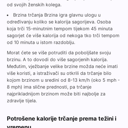
od svojih ženskih kolega.
Brzina trčanja Brzina igra glavnu ulogu u
određivanju koliko se kalorija sagorijeva. Osoba
koja trči 15-minutnim tempom tijekom 45 minuta
sagorjet će više kalorija od nekoga tko trči tempom
od 10 minuta u istom razdoblju.
Morat ćete se više potruditi da poboljšate svoju
brzinu. A to dovodi do više sagorjenih kalorija.
Međutim, vježbanje velike brzine možda neće imati
više koristi, a istraživači su otkrili da trčanje bilo
kojom brzinom u sredini od 8-13 km/h (oko 5 mph -
8 mph) ima slične prednosti, pa trčanje
najprikladnijom brzinom može biti najbolje za
zdravlje tijela.
Potrošene kalorije trčanje prema težini i
vremenu