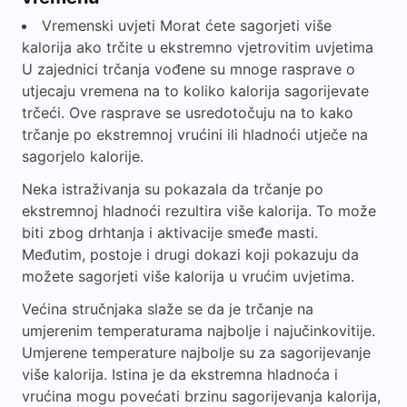
Vremenski uvjeti Morat ćete sagorjeti više
kalorija ako trčite u ekstremno vjetrovitim uvjetima
U zajednici trčanja vođene su mnoge rasprave o
utjecaju vremena na to koliko kalorija sagorijevate
trčeći. Ove rasprave se usredotočuju na to kako
trčanje po ekstremnoj vrućini ili hladnoći utječe na
sagorjelo kalorije.
Neka istraživanja su pokazala da trčanje po
ekstremnoj hladnoći rezultira više kalorija. To može
biti zbog drhtanja i aktivacije smeđe masti.
Međutim, postoje i drugi dokazi koji pokazuju da
možete sagorjeti više kalorija u vrućim uvjetima.
Većina stručnjaka slaže se da je trčanje na
umjerenim temperaturama najbolje i najučinkovitije.
Umjerene temperature najbolje su za sagorijevanje
više kalorija. Istina je da ekstremna hladnoća i
vrućina mogu povećati brzinu sagorijevanja kalorija,