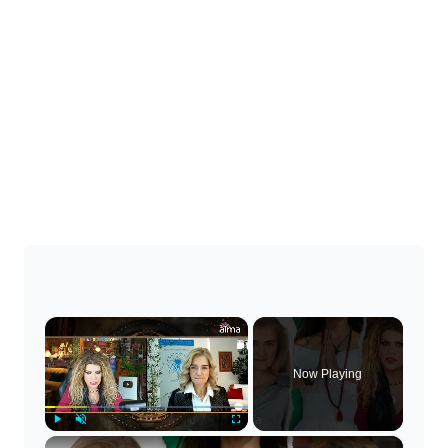
×
Now Playing
×
Play
Unmute
Fullscreen