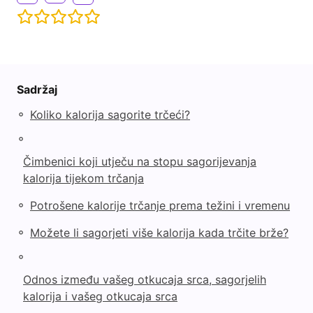
Sadržaj
◦
Koliko kalorija sagorite trčeći?
◦
Čimbenici koji utječu na stopu sagorijevanja
kalorija tijekom trčanja
◦
Potrošene kalorije trčanje prema težini i vremenu
◦
Možete li sagorjeti više kalorija kada trčite brže?
◦
Odnos između vašeg otkucaja srca, sagorjelih
kalorija i vašeg otkucaja srca