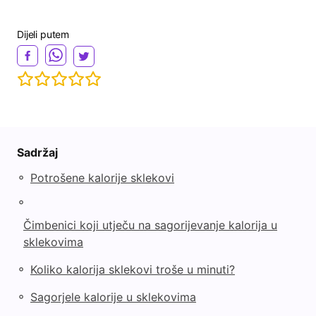
Dijeli putem
V
i
d
Sadržaj
e
◦
Potrošene kalorije sklekovi
◦
o
Čimbenici koji utječu na sagorijevanje kalorija u
sklekovima
◦
Koliko kalorija sklekovi troše u minuti?
◦
Sagorjele kalorije u sklekovima