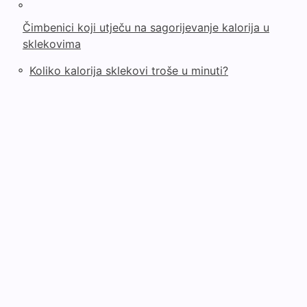
◦
Čimbenici koji utječu na sagorijevanje kalorija u
sklekovima
◦
Koliko kalorija sklekovi troše u minuti?