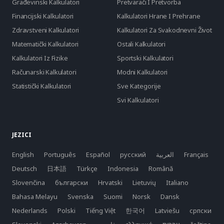
Građevinski Kalkulatori
Pretvarači I Pretvorba
Financijski Kalkulatori
Kalkulatori Hrane I Prehrane
Zdravstveni Kalkulatori
Kalkulatori Za Svakodnevni Život
Matematički Kalkulatori
Ostali Kalkulatori
Kalkulatori Iz Fizike
Sportski Kalkulatori
Računarski Kalkulatori
Modni Kalkulatori
Statistički Kalkulatori
Sve Kategorije
Svi Kalkulatori
JEZICI
English
Português
Español
русский
العربية
Français
Deutsch
日本語
Türkçe
Indonesia
Română
Slovenčina
български
Hrvatski
Lietuvių
Italiano
Bahasa Melayu
Svenska
Suomi
Norsk
Dansk
Nederlands
Polski
Tiếng Việt
한국어
Latviešu
српски