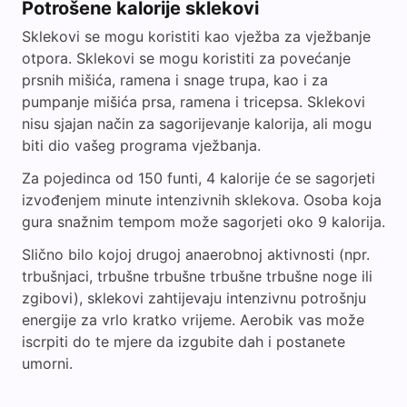
Potrošene kalorije sklekovi
Sklekovi se mogu koristiti kao vježba za vježbanje
otpora. Sklekovi se mogu koristiti za povećanje
prsnih mišića, ramena i snage trupa, kao i za
pumpanje mišića prsa, ramena i tricepsa. Sklekovi
nisu sjajan način za sagorijevanje kalorija, ali mogu
biti dio vašeg programa vježbanja.
Za pojedinca od 150 funti, 4 kalorije će se sagorjeti
izvođenjem minute intenzivnih sklekova. Osoba koja
gura snažnim tempom može sagorjeti oko 9 kalorija.
Slično bilo kojoj drugoj anaerobnoj aktivnosti (npr.
trbušnjaci, trbušne trbušne trbušne trbušne noge ili
zgibovi), sklekovi zahtijevaju intenzivnu potrošnju
energije za vrlo kratko vrijeme. Aerobik vas može
iscrpiti do te mjere da izgubite dah i postanete
umorni.