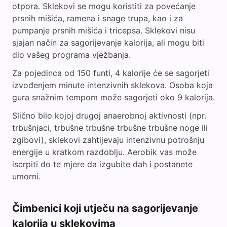
otpora. Sklekovi se mogu koristiti za povećanje
prsnih mišića, ramena i snage trupa, kao i za
pumpanje prsnih mišića i tricepsa. Sklekovi nisu
sjajan način za sagorijevanje kalorija, ali mogu biti
dio vašeg programa vježbanja.
Za pojedinca od 150 funti, 4 kalorije će se sagorjeti
izvođenjem minute intenzivnih sklekova. Osoba koja
gura snažnim tempom može sagorjeti oko 9 kalorija.
Slično bilo kojoj drugoj anaerobnoj aktivnosti (npr.
trbušnjaci, trbušne trbušne trbušne trbušne noge ili
zgibovi), sklekovi zahtijevaju intenzivnu potrošnju
energije u kratkom razdoblju. Aerobik vas može
iscrpiti do te mjere da izgubite dah i postanete
umorni.
Čimbenici koji utječu na sagorijevanje
kalorija u sklekovima