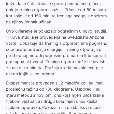
kaže da je čak i trčanje sporog tempa energično,
dok je trening otpora snažniji. Trčanje od 60 minuta
korisnije je od 150 minuta treninga snage, s obzirom
na njihov jednak učinak.
Ovo uvjerenje je pokazalo pogrešnim u novoj studiji.
(1) Ova studija je provedena na Sveučilištu Arizona
State i dokazuje da trening s otporom ima pogrešno
izračunatu potrošnju energije. Trening otpora je u
prethodnoj metodi pogrešno promatran kao spora i
postupna aktivnost. Trening otpora može se izvesti
za nekoliko minuta. Pružaju kratke navale energije
nakon kojih slijedi odmor.
Eksperiment je proveden s 12 mladića koji su imali
prosječnu težinu od 130 kilograma. Usporedili su
staru metodu s novijom, onu koja mjeri unos kisika
tijekom vježbanja i drugu koja mjeri unos kisika
tijekom oporavka. Pokazalo se da sklekovi unose
više kalorija nego što se mislilo. S početnog