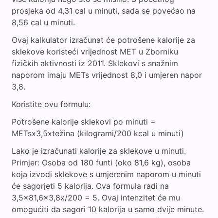
prosjeka od 4,31 cal u minuti, sada se povećao na
8,56 cal u minuti.
Ovaj kalkulator izračunat će potrošene kalorije za
sklekove koristeći vrijednost MET u Zborniku
fizičkih aktivnosti iz 2011. Sklekovi s snažnim
naporom imaju METs vrijednost 8,0 i umjeren napor
3,8.
Koristite ovu formulu:
Potrošene kalorije sklekovi po minuti =
METsx3,5xtežina (kilogrami/200 kcal u minuti)
Lako je izračunati kalorije za sklekove u minuti.
Primjer: Osoba od 180 funti (oko 81,6 kg), osoba
koja izvodi sklekove s umjerenim naporom u minuti
će sagorjeti 5 kalorija. Ova formula radi na
3,5x81,6x3,8x/200 = 5. Ovaj intenzitet će mu
omogućiti da sagori 10 kalorija u samo dvije minute.