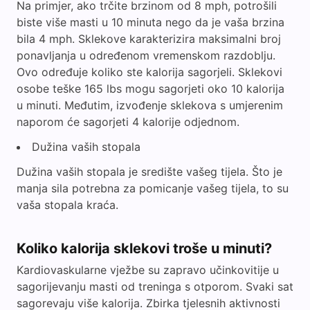
Na primjer, ako trčite brzinom od 8 mph, potrošili
biste više masti u 10 minuta nego da je vaša brzina
bila 4 mph. Sklekove karakterizira maksimalni broj
ponavljanja u određenom vremenskom razdoblju.
Ovo određuje koliko ste kalorija sagorjeli. Sklekovi
osobe teške 165 lbs mogu sagorjeti oko 10 kalorija
u minuti. Međutim, izvođenje sklekova s umjerenim
naporom će sagorjeti 4 kalorije odjednom.
Dužina vaših stopala
Dužina vaših stopala je središte vašeg tijela. Što je
manja sila potrebna za pomicanje vašeg tijela, to su
vaša stopala kraća.
Koliko kalorija sklekovi troše u minuti?
Kardiovaskularne vježbe su zapravo učinkovitije u
sagorijevanju masti od treninga s otporom. Svaki sat
sagorevaju više kalorija. Zbirka tjelesnih aktivnosti