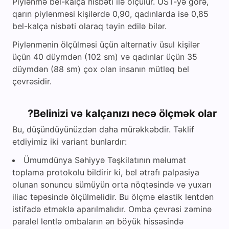
Piylənmə bel-kalça nisbəti ilə ölçülür. ÜST-yə görə,
qarın piylənməsi kişilərdə 0,90, qadınlarda isə 0,85
bel-kalça nisbəti olaraq təyin edilə bilər.
Piylənmənin ölçülməsi üçün alternativ üsul kişilər
üçün 40 düymdən (102 sm) və qadınlar üçün 35
düymdən (88 sm) çox olan insanın mütləq bel
çevrəsidir.
Belinizi və kalçanızı necə ölçmək olar?
Bu, düşündüyünüzdən daha mürəkkəbdir. Təklif
etdiyimiz iki variant bunlardır:
Ümumdünya Səhiyyə Təşkilatının məlumat
toplama protokolu bildirir ki, bel ətrafı palpasiya
olunan sonuncu sümüyün orta nöqtəsində və yuxarı
iliac təpəsində ölçülməlidir. Bu ölçmə elastik lentdən
istifadə etməklə aparılmalıdır. Omba çevrəsi zəminə
paralel lentlə ombaların ən böyük hissəsində