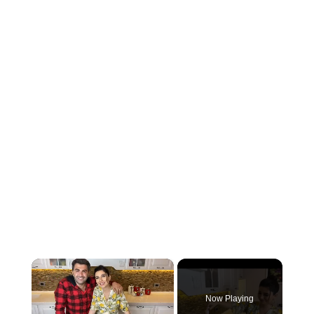
×
Now Playing