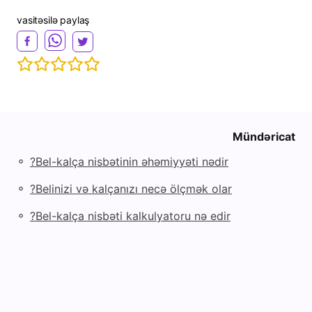
vasitəsilə paylaş
Mündəricat
◦
Bel-kalça nisbətinin əhəmiyyəti nədir?
◦
Belinizi və kalçanızı necə ölçmək olar?
◦
Bel-kalça nisbəti kalkulyatoru nə edir?