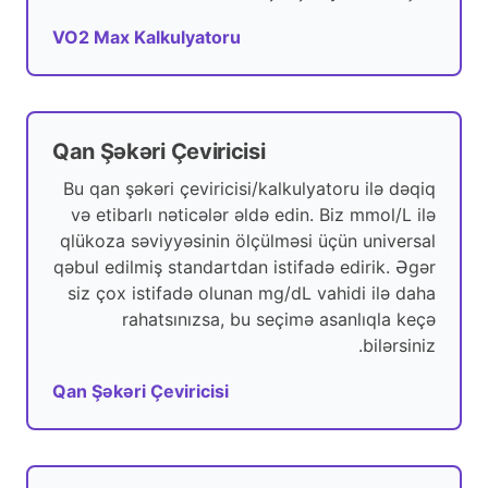
VO2 Max Kalkulyatoru
Qan Şəkəri Çeviricisi
Bu qan şəkəri çeviricisi/kalkulyatoru ilə dəqiq
və etibarlı nəticələr əldə edin. Biz mmol/L ilə
qlükoza səviyyəsinin ölçülməsi üçün universal
qəbul edilmiş standartdan istifadə edirik. Əgər
siz çox istifadə olunan mg/dL vahidi ilə daha
rahatsınızsa, bu seçimə asanlıqla keçə
bilərsiniz.
Qan Şəkəri Çeviricisi