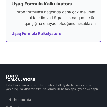
Uşaq Formula Kalkulyatoru
Körpə formulası haqqında daha çox məlumat
əldə edin və körpənizin nə qədər süd
qarışığına ehtiyacı olduğunu hesablayın
Uşaq Formula Kalkulyatoru
Təhsil və əyləncə üçün pulsuz onlayn kalkulyatorlar və çeviricilər
yaradırıq. Kalkulyatorlarımızın köməyi ilə hesablayın, çevirin və sayın!
Bizim haqqımızda
Məqalələr