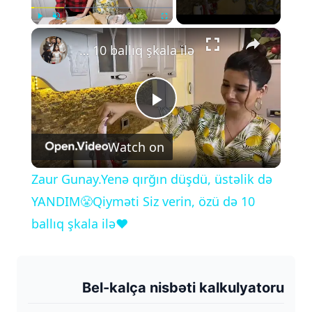
×
Play
Unmute
Fullscreen
Zaur Gunay.Yenə qırğın düşdü, üstəlik də YANDIM😤Qiyməti Siz verin, özü də 10 ballıq şkala ilə❤️
P
Watch on
l
Zaur Gunay.Yenə qırğın düşdü, üstəlik də
a
YANDIM😤Qiyməti Siz verin, özü də 10
ballıq şkala ilə❤️
y
V
Bel-kalça nisbəti kalkulyatoru