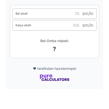
i
sm/in
Bel ətrafı
d
sm/in
Kalça ətrafı
e
Bel-Omba nisbəti:
o
?
❤️ tərəfindən hazırlanmışdır