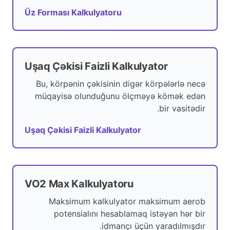
Üz Forması Kalkulyatoru
Uşaq Çəkisi Faizli Kalkulyator
Bu, körpənin çəkisinin digər körpələrlə necə
müqayisə olunduğunu ölçməyə kömək edən
bir vasitədir.
Uşaq Çəkisi Faizli Kalkulyator
VO2 Max Kalkulyatoru
Maksimum kalkulyator maksimum aerob
potensialını hesablamaq istəyən hər bir
idmançı üçün yaradılmışdır.