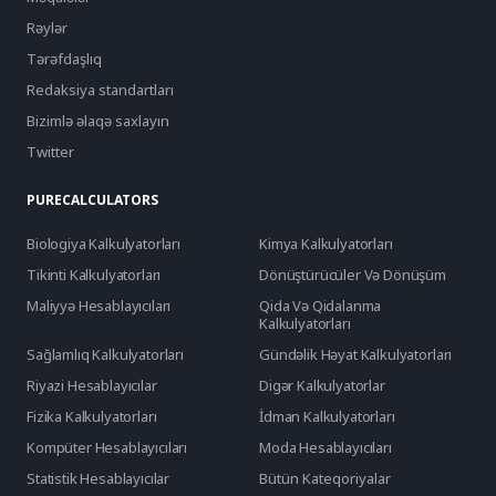
Rəylər
Tərəfdaşlıq
Redaksiya standartları
Bizimlə əlaqə saxlayın
Twitter
PURECALCULATORS
Biologiya Kalkulyatorları
Kimya Kalkulyatorları
Tikinti Kalkulyatorları
Dönüştürücüler Və Dönüşüm
Maliyyə Hesablayıcıları
Qida Və Qidalanma
Kalkulyatorları
Sağlamlıq Kalkulyatorları
Gündəlik Həyat Kalkulyatorları
Riyazi Hesablayıcılar
Digər Kalkulyatorlar
Fizika Kalkulyatorları
İdman Kalkulyatorları
Kompüter Hesablayıcıları
Moda Hesablayıcıları
Statistik Hesablayıcılar
Bütün Kateqoriyalar