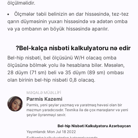
ölçülməlidir.
Ölçmələr təbii belinizin ən dar hissəsində, tez-tez
qarın düyməsinin yuxarı hissəsində və adətən omba
və ya ombanın ən böyük hissəsində aparılır.
Bel-kalça nisbəti kalkulyatoru nə edir?
Bel-hip nisbəti, bel ölçüsünü W/H olacaq omba
ölçüsünə bölmək yolu ilə hesablana bilər. Məsələn,
28 düym (71 sm) beli və 35 düym (89 sm) ombası
olan birinin bel-hip nisbəti 0,8 olacaq.
MƏQALƏ MÜƏLLIFI
Parmis Kazemi
Parmis, yeni şeylər yazmaq və yaratmaq həvəsi olan bir
məzmun yaradıcısıdır. Texnika ilə də çox maraqlanır və yeni
şeylər öyrənməyi sevir.
Bel-hip Nisbəti Kalkulyatoru Azərbaycan
Yayımlandı: Mon Jul 18 2022
Sağlamlıq kalkulyatorları kateqoriyasında