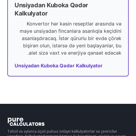
Unsiyadan Kuboka Qədər
Kalkulyator
Konvertor hər kəsin reseptlər arasında və
maye unsiyadan fincanlara asanlıqla keçidini
asanlaşdıracaq. İstər qürurlu bir evdə çörək
bişirən olun, istərsə də yeni başlayanlar, bu
alət sizə vaxt və enerjiyə qənaət edəcək.
Unsiyadan Kuboka Qədər Kalkulyator
Təhsil və əyləncə üçün pulsuz onlayn kalkulyatorlar və çeviricilər