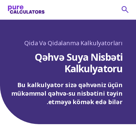
Qida Və Qidalanma Kalkulyatorları
Qəhvə Suya Nisbəti
Kalkulyatoru
Bu kalkulyator sizə qəhvəniz üçün
mükəmməl qəhvə-su nisbətini təyin
etməyə kömək edə bilər.