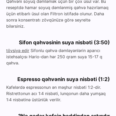
Qəhvəni soyuq dəmləmək üçün bir çox üsul var. Bu
reseptdə hamar soyuq dəmlənmiş qəhvə hazırlamaq
üçün etibarlı üsul olan Filtron istifadə olunur. Daha
sonra konsentratı zövqünüzə görə seyreltə
bilərsiniz.
Sifon qəhvəsinin suya nisbəti (3:50)
tövsiyə edir
Sifonlu qəhvə dəmləyənlərin aparıcı
istehsalçısı Hario-dan hər 250 qram suya 15-17 q
qəhvə.
Espresso qəhvənin suya nisbəti (1:2)
Kafelərdə espressonun ən məşhur nisbəti 1:2-dir.
Ristrettonun acı 1:4 nisbəti, lunqonun daha yumşaq
1:4 nisbətinə üstünlük verilir.