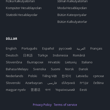
Fizika Kalkulyatorları
İdman Kalkulyatorları
Kompüter Hesablayıcıları
Moda Hesablayıcıları
Statistik Hesablayıcılar
Bütün Kateqoriyalar
Bütün Kalkulyatorlar
DILLƏR
English
Português
Español
русский
العربية
Français
Deutsch
日本語
Türkçe
Indonesia
Română
Slovenčina
български
Hrvatski
Lietuvių
Italiano
Bahasa Melayu
Svenska
Suomi
Norsk
Dansk
Nederlands
Polski
Tiếng Việt
한국어
Latviešu
српски
Slovenski
Azərbaycan
فارسی
ελληνικά
čeština
magyar nyelv
普通话
বাংলা
Yкраїнський
Eesti
Privacy Policy
Terms of service