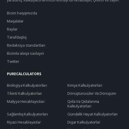
yaradırıq. Kalkulyatorlarımızın köməyi ilə hesablayın, çevirin və sayın!
Bizim haqqımızda
Məqalələr
Rəylər
Tərəfdaşlıq
Redaksiya standartları
Bizimlə əlaqə saxlayın
Twitter
PURECALCULATORS
Biologiya Kalkulyatorları
Kimya Kalkulyatorları
Tikinti Kalkulyatorları
Dönüştürücüler Və Dönüşüm
Maliyyə Hesablayıcıları
Qida Və Qidalanma
Kalkulyatorları
Sağlamlıq Kalkulyatorları
Gündəlik Həyat Kalkulyatorları
Riyazi Hesablayıcılar
Digər Kalkulyatorlar