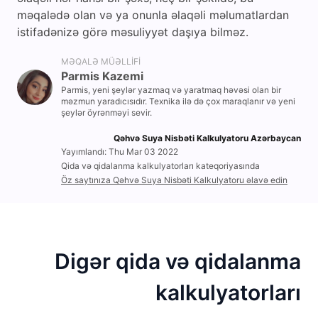
məqalədə olan və ya onunla əlaqəli məlumatlardan
istifadənizə görə məsuliyyət daşıya bilməz.
MƏQALƏ MÜƏLLIFI
Parmis Kazemi
Parmis, yeni şeylər yazmaq və yaratmaq həvəsi olan bir
məzmun yaradıcısıdır. Texnika ilə də çox maraqlanır və yeni
şeylər öyrənməyi sevir.
Qəhvə Suya Nisbəti Kalkulyatoru Azərbaycan
Yayımlandı: Thu Mar 03 2022
Qida və qidalanma kalkulyatorları kateqoriyasında
Öz saytınıza Qəhvə Suya Nisbəti Kalkulyatoru əlavə edin
Digər qida və qidalanma
kalkulyatorları