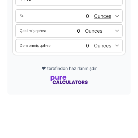
d
Su
Çəkilmiş qəhvə
e
Dəmlənmiş qəhvə
o
❤️ tərəfindən hazırlanmışdır