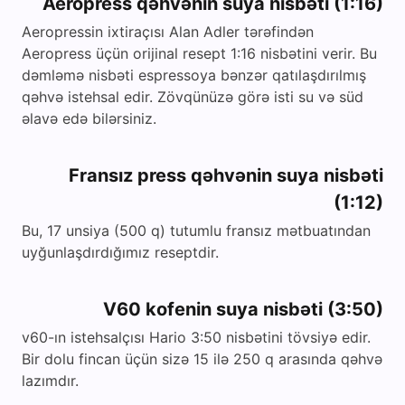
Aeropress qəhvənin suya nisbəti (1:16)
Aeropressin ixtiraçısı Alan Adler tərəfindən
Aeropress üçün orijinal resept 1:16 nisbətini verir. Bu
dəmləmə nisbəti espressoya bənzər qatılaşdırılmış
qəhvə istehsal edir. Zövqünüzə görə isti su və süd
əlavə edə bilərsiniz.
Fransız press qəhvənin suya nisbəti
(1:12)
Bu, 17 unsiya (500 q) tutumlu fransız mətbuatından
uyğunlaşdırdığımız reseptdir.
V60 kofenin suya nisbəti (3:50)
v60-ın istehsalçısı Hario 3:50 nisbətini tövsiyə edir.
Bir dolu fincan üçün sizə 15 ilə 250 q arasında qəhvə
lazımdır.