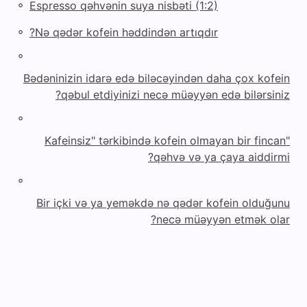
◦
Espresso qəhvənin suya nisbəti (1:2)
◦
Nə qədər kofein həddindən artıqdır?
◦
Bədəninizin idarə edə biləcəyindən daha çox kofein
qəbul etdiyinizi necə müəyyən edə bilərsiniz?
◦
"Kafeinsiz" tərkibində kofein olmayan bir fincan
qəhvə və ya çaya aiddirmi?
◦
Bir içki və ya yeməkdə nə qədər kofein olduğunu
necə müəyyən etmək olar?