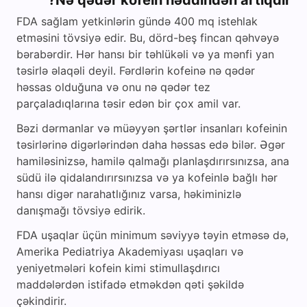
Nə qədər kofein həddindən artıqdır?
FDA sağlam yetkinlərin gündə 400 mq istehlak
etməsini tövsiyə edir. Bu, dörd-beş fincan qəhvəyə
bərabərdir. Hər hansı bir təhlükəli və ya mənfi yan
təsirlə əlaqəli deyil. Fərdlərin kofeinə nə qədər
həssas olduğuna və onu nə qədər tez
parçaladıqlarına təsir edən bir çox amil var.
Bəzi dərmanlar və müəyyən şərtlər insanları kofeinin
təsirlərinə digərlərindən daha həssas edə bilər. Əgər
hamiləsinizsə, hamilə qalmağı planlaşdırırsınızsa, ana
südü ilə qidalandırırsınızsa və ya kofeinlə bağlı hər
hansı digər narahatlığınız varsa, həkiminizlə
danışmağı tövsiyə edirik.
FDA uşaqlar üçün minimum səviyyə təyin etməsə də,
Amerika Pediatriya Akademiyası uşaqları və
yeniyetmələri kofein kimi stimullaşdırıcı
maddələrdən istifadə etməkdən qəti şəkildə
çəkindirir.