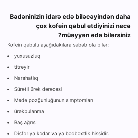
Bədəninizin idarə edə biləcəyindən daha
çox kofein qəbul etdiyinizi necə
müəyyən edə bilərsiniz?
Kofein qəbulu aşağıdakılara səbəb ola bilər:
yuxusuzluq
titrəyir
Narahatlıq
Sürətli ürək dərəcəsi
Mədə pozğunluğunun simptomları
ürəkbulanma
Baş ağrısı
Disforiya kədər və ya bədbəxtlik hissidir.