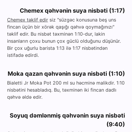
Chemex qəhvənin suya nisbəti (1:17)
Chemex təklif edir
siz "süzgəc konusuna beş uns
fincan üçün bir xörək qaşığı qəhvə qoymağınızı"
təklif edir. Bu nisbət təxminən 1:10-dur, lakin
insanların çoxu bunun çox güclü olduğunu düşünür.
Bir çox uğurlu barista 1:13 ilə 1:17 nisbətindən
istifadə edirdi.
Moka qazan qəhvənin suya nisbəti (1:10)
Bialetti Jr Moka Pot 200 ml su həcminə malikdir. 1:10
nisbətini hesabladıq. Bu, təxminən iki fincan dadlı
qəhvə əldə edir.
Soyuq dəmlənmiş qəhvənin suya nisbəti
(9:40)