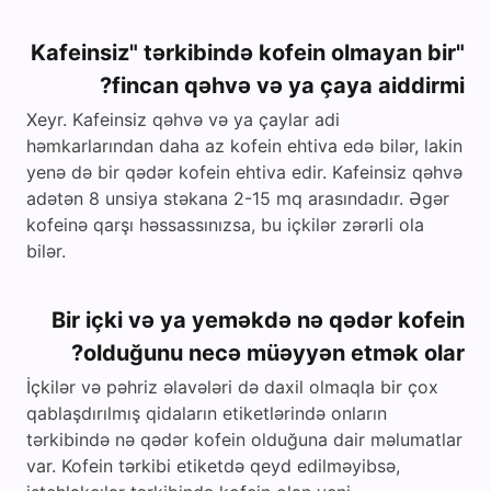
"Kafeinsiz" tərkibində kofein olmayan bir
fincan qəhvə və ya çaya aiddirmi?
Xeyr. Kafeinsiz qəhvə və ya çaylar adi
həmkarlarından daha az kofein ehtiva edə bilər, lakin
yenə də bir qədər kofein ehtiva edir. Kafeinsiz qəhvə
adətən 8 unsiya stəkana 2-15 mq arasındadır. Əgər
kofeinə qarşı həssassınızsa, bu içkilər zərərli ola
bilər.
Bir içki və ya yeməkdə nə qədər kofein
olduğunu necə müəyyən etmək olar?
İçkilər və pəhriz əlavələri də daxil olmaqla bir çox
qablaşdırılmış qidaların etiketlərində onların
tərkibində nə qədər kofein olduğuna dair məlumatlar
var. Kofein tərkibi etiketdə qeyd edilməyibsə,