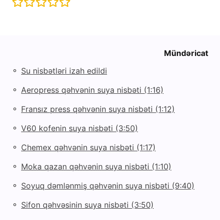
Mündəricat
◦
Su nisbətləri izah edildi
◦
Aeropress qəhvənin suya nisbəti (1:16)
◦
Fransız press qəhvənin suya nisbəti (1:12)
◦
V60 kofenin suya nisbəti (3:50)
◦
Chemex qəhvənin suya nisbəti (1:17)
◦
Moka qazan qəhvənin suya nisbəti (1:10)
◦
Soyuq dəmlənmiş qəhvənin suya nisbəti (9:40)
◦
Sifon qəhvəsinin suya nisbəti (3:50)