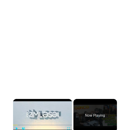
×
Now Playing