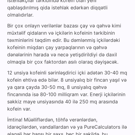
istehlakçılar tərkibində kofein olan yeni
qablaşdırılmış qida istehlak edərkən diqqətli
olmalıdırlar.
Bir çox onlayn verilənlər bazası çay və qəhvə kimi
müxtəlif qidaların və içkilərin kofeinin tərkibinin
təxminlərini təqdim edir. Bu dəmlənmiş içkilərdəki
kofeinin miqdarı çay yarpaqlarının və qəhvə
dənələrinin harada və necə yetişdirildiyi də daxil
olmaqla bir çox faktordan asılı olaraq dəyişəcək.
12 unsiya kofeinli sərinləşdirici içki adətən 30-40 mq
kofein ehtiva edə bilər. 8 unsiyalıq bir fincan yaşıl və
ya qara çayda 30-50 mq, 8 unsiyalıq qəhvə
fincanında isə 80-100 milliqram var. Enerji içkilərinin
səkkiz maye unsiyasında 40 ilə 250 mq arasında
kofein var.
İmtina! Müəlliflərdən, töhfə verənlərdən,
idarəçilərdən, vandallardan və ya PureCalculators ilə
əlaqəli hər hansı bir şəxs, heç bir şəkildə, bu