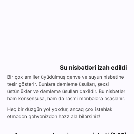
Su nisbətləri izah edildi
Bir çox amillər üyüdülmüş qəhvə və suyun nisbətinə
təsir göstərir. Bunlara dəmləmə üsulları, şəxsi
üstünlüklər və dəmləmə üsulları daxildir. Bu nisbətlər
həm konsensusa, həm də rəsmi mənbələrə əsaslanır.
Heç bir düzgün yol yoxdur, ancaq çox istehlak
etmədən qəhvənizdən həzz ala bilərsiniz!